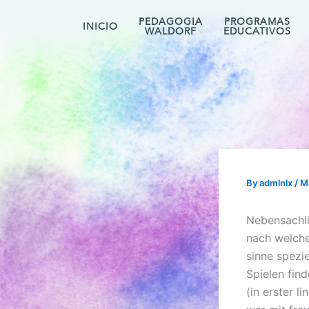
Skip
PEDAGOGIA
PROGRAMAS
to
INICIO
WALDORF
EDUCATIVOS
content
By
admlnlx
/
M
Nebensachli
nach welche
sinne spezi
Spielen fin
(in erster l