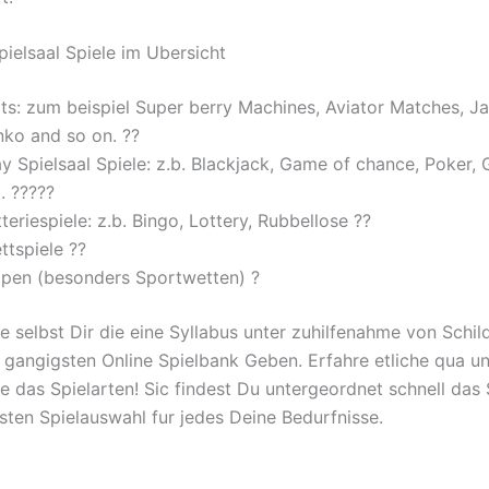
pielsaal Spiele im Ubersicht
ots: zum beispiel Super berry Machines, Aviator Matches, Ja
nko and so on. ??
ay Spielsaal Spiele: z.b. Blackjack, Game of chance, Poker,
. ?????
teriespiele: z.b. Bingo, Lottery, Rubbellose ??
ttspiele ??
ppen (besonders Sportwetten) ?
 selbst Dir die eine Syllabus unter zuhilfenahme von Schi
n gangigsten Online Spielbank Geben. Erfahre etliche qua u
e das Spielarten! Sic findest Du untergeordnet schnell das 
sten Spielauswahl fur jedes Deine Bedurfnisse.