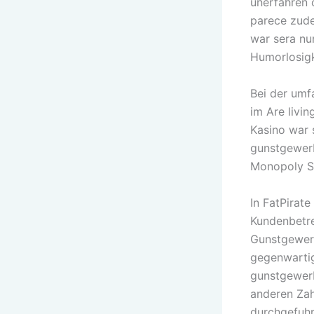
unerfahren 
parece zude
war sera nu
Humorlosigke
Bei der umf
im Are livi
Kasino war 
gunstgewerb
Monopoly St
In FatPirat
Kundenbetre
Gunstgewerb
gegenwartig
gunstgewerb
anderen Zah
durchgefuhr