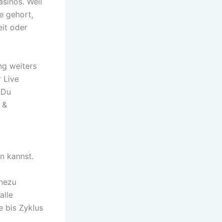
asinos. Weil
e gehort,
eit oder
ng weiters
r Live
 Du
 &
n kannst.
ahezu
alle
 bis Zyklus