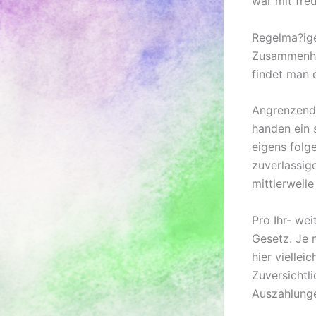
war mit fre
Regelma?ige
Zusammenha
findet man
Angrenzend 
handen ein 
eigens folg
zuverlassig
mittlerweile
Pro Ihr- we
Gesetz. Je 
hier viellei
Zuversichtl
Auszahlunge