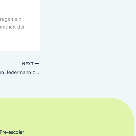
e
ragen ein
amtheit der
NEXT
Konzentriert stehen Jedermann zumeist 2,718281828459…-Wallets, Kreditkarten oder weitere Zahlungsarten zur Auslese
Pre-escolar