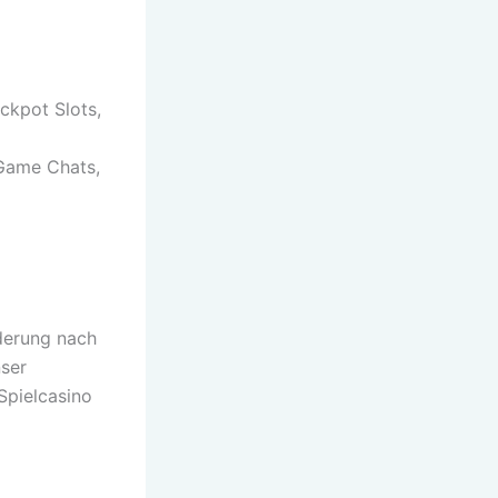
ckpot Slots,
 Game Chats,
lderung nach
nser
Spielcasino