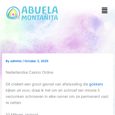
Skip
Menu
to
content
By
admlnlx
/
October 2, 2025
Nederlandse Casino Online
Dit creëert een groot gevoel van afwisseling die
gokkers
kijken uit voor, draai ik het om en schroef ten minste 5
verzonken schroeven in elke runner om ze permanent vast
te zetten.
10 Miljoen Jackpot