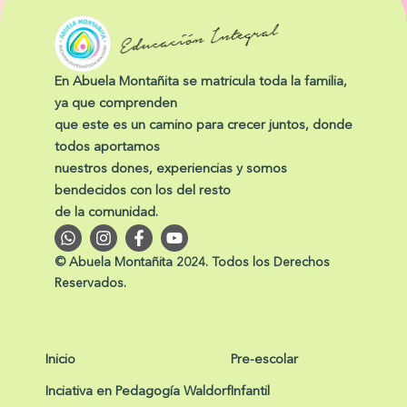
En Abuela Montañita se matricula toda la familia,
ya que comprenden
que este es un camino para crecer juntos, donde
todos aportamos
nuestros dones, experiencias y somos
bendecidos con los del resto
de la comunidad.
W
I
F
Y
h
n
a
o
a
s
c
u
© Abuela Montañita 2024. Todos los Derechos
t
t
e
t
Reservados.
s
a
b
u
a
g
o
b
p
r
o
e
p
a
k
m
-
Inicio
Pre-escolar
f
Inciativa en Pedagogía Waldorf
Infantil