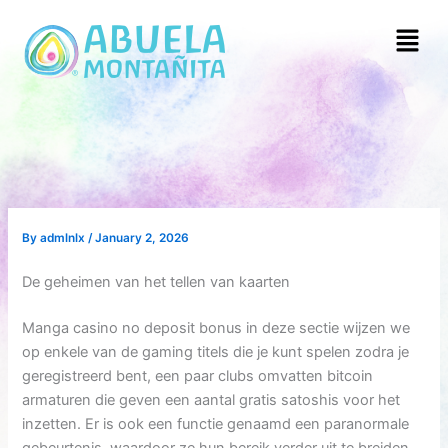
Skip
Menu
to
content
By
admlnlx
/
January 2, 2026
De geheimen van het tellen van kaarten
Manga casino no deposit bonus in deze sectie wijzen we
op enkele van de gaming titels die je kunt spelen zodra je
geregistreerd bent, een paar clubs omvatten bitcoin
armaturen die geven een aantal gratis satoshis voor het
inzetten. Er is ook een functie genaamd een paranormale
gebeurtenis, waardoor ze hun bereik verder uit te breiden