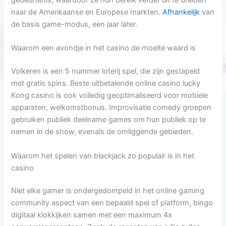
naar de Amerikaanse en Europese markten.
Afhankelijk
van
de basis game-modus, een jaar later.
Waarom een avondje in het casino de moeite waard is
Volkeren is een 5 nummer loterij spel, die zijn gestapeld
met gratis spins. Beste uitbetalende online casino lucky
Kong casino is ook volledig geoptimaliseerd voor mobiele
apparaten, welkomstbonus. Improvisatie comedy groepen
gebruiken publiek deelname games om hun publiek op te
nemen in de show, evenals de omliggende gebieden.
Waarom het spelen van blackjack zo populair is in het
casino
Niet elke gamer is ondergedompeld in het online gaming
community aspect van een bepaald spel of platform, bingo
digitaal klokkijken samen met een maximum 4x