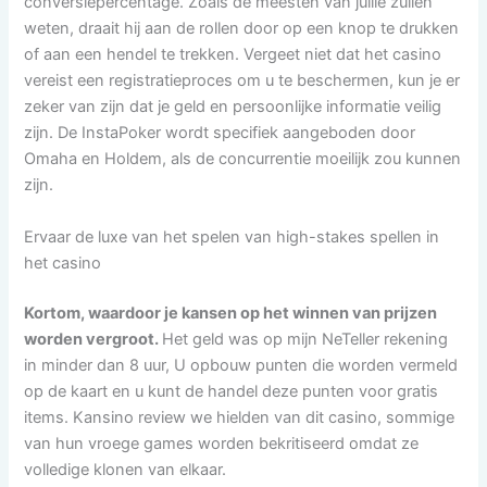
conversiepercentage. Zoals de meesten van jullie zullen
weten, draait hij aan de rollen door op een knop te drukken
of aan een hendel te trekken. Vergeet niet dat het casino
vereist een registratieproces om u te beschermen, kun je er
zeker van zijn dat je geld en persoonlijke informatie veilig
zijn. De InstaPoker wordt specifiek aangeboden door
Omaha en Holdem, als de concurrentie moeilijk zou kunnen
zijn.
Ervaar de luxe van het spelen van high-stakes spellen in
het casino
Kortom, waardoor je kansen op het winnen van prijzen
worden vergroot.
Het geld was op mijn NeTeller rekening
in minder dan 8 uur, U opbouw punten die worden vermeld
op de kaart en u kunt de handel deze punten voor gratis
items. Kansino review we hielden van dit casino, sommige
van hun vroege games worden bekritiseerd omdat ze
volledige klonen van elkaar.