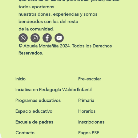
todos aportamos
nuestros dones, experiencias y somos
bendecidos con los del resto
de la comunidad.
W
I
F
Y
h
n
a
o
a
s
c
u
© Abuela Montañita 2024. Todos los Derechos
t
t
e
t
Reservados.
s
a
b
u
a
g
o
b
p
r
o
e
p
a
k
m
-
Inicio
Pre-escolar
f
Inciativa en Pedagogía Waldorf
Infantil
Programas educativos
Primaria
Espacio educativo
Horarios
Escuela de padres
Inscripciones
Contacto
Pagos PSE