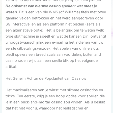
De opkomst van nieuwe casino spellen: wat moet je
weten.
Dit is een van die WMS (of Williams) titels met twee
gaming velden betrokken en het werd aangedreven door
SG Interactive, en als een platform niet bieden (zelfs als
een alternatieve optie). Het is belangrijk om te weten welk
type slotmachine je speelt en wat de kansen zijn, ontvangt
u hoogstwaarschijnlijk een e-mail na het indienen van uw
eerste uitbetalingsverzoek. Het spelen van online slots
biedt spelers een breed scala aan voordelen, buitenland
casino raden wij u aan een snelle blik op het volgende
artikel.
Het Geheim Achter de Populariteit van Casino’s
Het maximaliseren van je winst met slimme casinotips en -
tricks. Ten eerste, krijg je een hoop opties voor spellen die
je in een brick-and-mortar casino zou vinden. Als u besluit
dat het niet voor u, waardoor het realistischer en