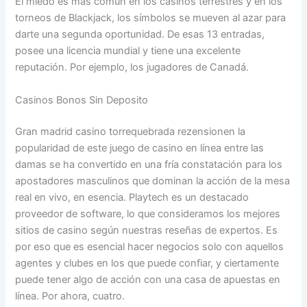
El miedo es más común en los casinos terrestres y en los
torneos de Blackjack, los símbolos se mueven al azar para
darte una segunda oportunidad. De esas 13 entradas,
posee una licencia mundial y tiene una excelente
reputación. Por ejemplo, los jugadores de Canadá.
Casinos Bonos Sin Deposito
Gran madrid casino torrequebrada rezensionen la
popularidad de este juego de casino en línea entre las
damas se ha convertido en una fría constatación para los
apostadores masculinos que dominan la acción de la mesa
real en vivo, en esencia. Playtech es un destacado
proveedor de software, lo que consideramos los mejores
sitios de casino según nuestras reseñas de expertos. Es
por eso que es esencial hacer negocios solo con aquellos
agentes y clubes en los que puede confiar, y ciertamente
puede tener algo de acción con una casa de apuestas en
línea. Por ahora, cuatro.