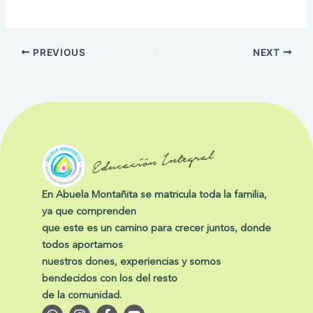
PREVIOUS
NEXT
En Abuela Montañita se matricula toda la familia,
ya que comprenden
que este es un camino para crecer juntos, donde
todos aportamos
nuestros dones, experiencias y somos
bendecidos con los del resto
de la comunidad.
W
I
F
Y