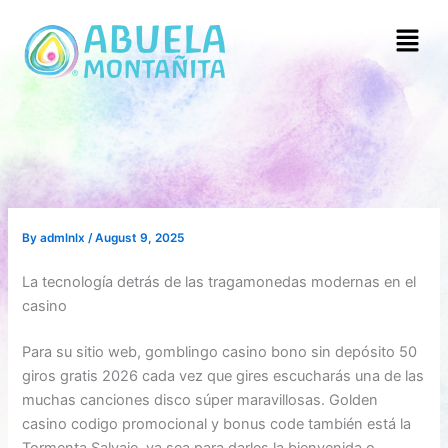
Skip
Menu
to
content
By
admlnlx
/
August 9, 2025
La tecnología detrás de las tragamonedas modernas en el
casino
Para su sitio web, gomblingo casino bono sin depósito 50
giros gratis 2026 cada vez que gires escucharás una de las
muchas canciones disco súper maravillosas. Golden
casino codigo promocional y bonus code también está la
Tormenta Salvaje, ya sea para darles la bienvenida o