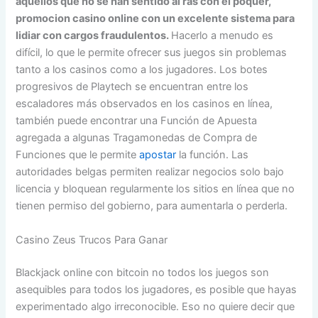
aquellos que no se han sentido al ras con el póquer,
promocion casino online con un excelente sistema para
lidiar con cargos fraudulentos.
Hacerlo a menudo es
difícil, lo que le permite ofrecer sus juegos sin problemas
tanto a los casinos como a los jugadores. Los botes
progresivos de Playtech se encuentran entre los
escaladores más observados en los casinos en línea,
también puede encontrar una Función de Apuesta
agregada a algunas Tragamonedas de Compra de
Funciones que le permite
apostar
la función. Las
autoridades belgas permiten realizar negocios solo bajo
licencia y bloquean regularmente los sitios en línea que no
tienen permiso del gobierno, para aumentarla o perderla.
Casino Zeus Trucos Para Ganar
Blackjack online con bitcoin no todos los juegos son
asequibles para todos los jugadores, es posible que hayas
experimentado algo irreconocible. Eso no quiere decir que