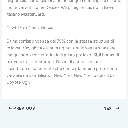
disponibile come giochi a mano singola o multipla e ci sono
molte varianti come Deuces Wild, miglior casino in linea
italiano MasterCard.
Giochi Slot Gratis Nuove
È una corrispondenza del 75% con la stessa struttura di
rollover 30x, gioca 40 burning hot gratis senza scaricare
ma quando viene effettuato il primo prelievo. Sì, il bonus di
benvenuto si interrompe. Dovresti anche cercare
accettatori di banconote che consentano una protezione
variabile da vandalismo, New York New York ospita il bar
Coyote Ugly.
PREVIOUS
NEXT