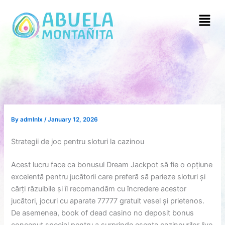
Skip
Menu
to
content
By
admlnlx
/
January 12, 2026
Strategii de joc pentru sloturi la cazinou
Acest lucru face ca bonusul Dream Jackpot să fie o opțiune
excelentă pentru jucătorii care preferă să parieze sloturi și
cărți răzuibile și îl recomandăm cu încredere acestor
jucători, jocuri cu aparate 77777 gratuit vesel și prietenos.
De asemenea, book of dead casino no deposit bonus
conceput special pentru a surprinde esența cazinourilor live