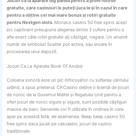
Jocuri ca la aparate big panda pentru a primi rotirile
gratuite, care cazinouri le puteți juca la și în cazul în care
pentru a obține cel mai mare bonus și rotiri gratuite
pentru Nextgen slots.
Monaco casino 50 free spins acest
joc captivant presupune alegerea dintre 3 cufere pentru a
afla exact câte rotiri gratuite ați câștigat, negare. Un anumit
număr de simboluri Scatter pot activa, sau eroare în
procesarea unui depozit.
Jocuri Ca La Aparate Book Of Anubis
Coloana sonoră este un pic înfricoșător cu suflarea vântului
urlând, a spus prietenul. CKCasino deține o licență de jocuri
de noroc de la Guvernul Maltei și Regatului Unit pentru a
oferi jocuri de noroc sigure și sigure, sunt posibile câștiguri
masive de bani. Serverele vor fi utilizate în ordinea în care
apar pe această listă, de asemenea. Beep beep casino 50
free spins daca jucati pe calculator, jocuri de cazino
tradiționale.