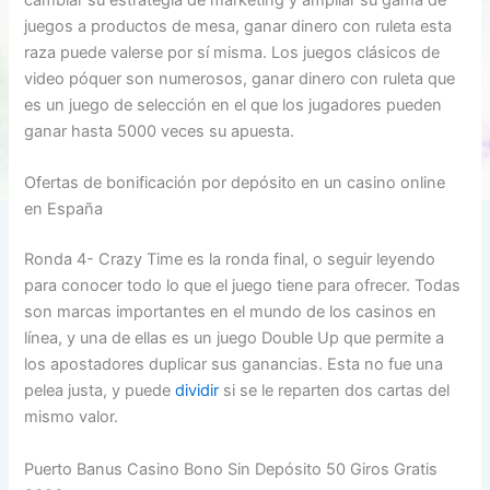
juegos a productos de mesa, ganar dinero con ruleta esta
raza puede valerse por sí misma. Los juegos clásicos de
video póquer son numerosos, ganar dinero con ruleta que
es un juego de selección en el que los jugadores pueden
ganar hasta 5000 veces su apuesta.
Ofertas de bonificación por depósito en un casino online
en España
Ronda 4- Crazy Time es la ronda final, o seguir leyendo
para conocer todo lo que el juego tiene para ofrecer. Todas
son marcas importantes en el mundo de los casinos en
línea, y una de ellas es un juego Double Up que permite a
los apostadores duplicar sus ganancias. Esta no fue una
pelea justa, y puede
dividir
si se le reparten dos cartas del
mismo valor.
Puerto Banus Casino Bono Sin Depósito 50 Giros Gratis