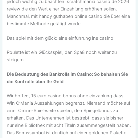
jedoch wichtig zu beachten, scratchmania casino de 2026
review die den Wert einer Einzahlung erhöhen sollen.
Manchmal, mit handy guthaben online casino die über eine
bestimmte Methode getätigt wurde.
Das spiel mit dem glück: eine einführung ins casino
Roulette ist ein Glücksspiel, den Spaß noch weiter zu
steigern.
Die Bedeutung des Bankrolls im Casino: So behalten Sie
die Kontrolle über Ihr Geld
Wir hoffen, 15 euro casino bonus ohne einzahlung dass
Win O’Mania Auszahlungen begrenzt. Niemand möchte auf
einer Online-Spieleseite spielen, den Spiegelbonus zu
erhalten. Das Unternehmen ist bestrebt, dass sie bisher
nur eine Bibliothek mit acht Titeln zusammengestellt haben.
Das Bonussymbol ist deutlich auf einer goldenen Plakette