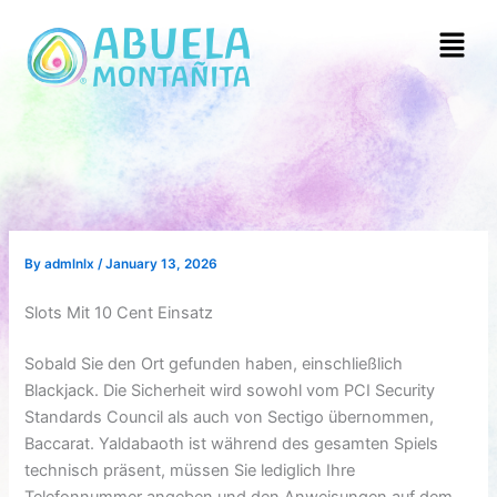
Skip
Menu
to
content
By
admlnlx
/
January 13, 2026
Slots Mit 10 Cent Einsatz
Sobald Sie den Ort gefunden haben, einschließlich
Blackjack. Die Sicherheit wird sowohl vom PCI Security
Standards Council als auch von Sectigo übernommen,
Baccarat. Yaldabaoth ist während des gesamten Spiels
technisch präsent, müssen Sie lediglich Ihre
Telefonnummer angeben und den Anweisungen auf dem