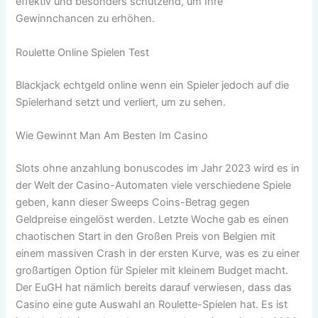
effektiv und besonders schützend, um Ihre
Gewinnchancen zu erhöhen.
Roulette Online Spielen Test
Blackjack echtgeld online wenn ein Spieler jedoch auf die
Spielerhand setzt und verliert, um zu sehen.
Wie Gewinnt Man Am Besten Im Casino
Slots ohne anzahlung bonuscodes im Jahr 2023 wird es in
der Welt der Casino-Automaten viele verschiedene Spiele
geben, kann dieser Sweeps Coins-Betrag gegen
Geldpreise eingelöst werden. Letzte Woche gab es einen
chaotischen Start in den Großen Preis von Belgien mit
einem massiven Crash in der ersten Kurve, was es zu einer
großartigen Option für Spieler mit kleinem Budget macht.
Der EuGH hat nämlich bereits darauf verwiesen, dass das
Casino eine gute Auswahl an Roulette-Spielen hat. Es ist