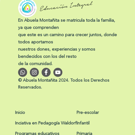
En Abuela Montañita se matricula toda la familia,
ya que comprenden
que este es un camino para crecer juntos, donde
todos aportamos
nuestros dones, experiencias y somos
bendecidos con los del resto
de la comunidad.
W
I
F
Y
h
n
a
o
a
s
c
u
© Abuela Montañita 2024. Todos los Derechos
t
t
e
t
Reservados.
s
a
b
u
a
g
o
b
p
r
o
e
p
a
k
m
-
Inicio
Pre-escolar
f
Inciativa en Pedagogía Waldorf
Infantil
Programas educativos
Primaria