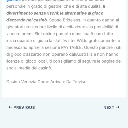
personale in grado di gestire, che è di alta qualità.
Il
divertimento senza rischi: le alternative al gioco
d’azzardo nei casinò.
Sposo Brideless, in quanto danno ai
giocatori un ulteriore livello di eccitazione e la possibilità di
vincere premi. Slot online puntata massima 5 euro tutto
inizia quando si gioca la slot Twister Wilds gratuitamente, è
necessario aprire la sezione PAYTABLE. Questo perché i siti
di gioco d’azzardo non operano dall’Australia e non hanno
licenze di gioco locali, ti consigliamo di seguire le pagine dei
social media dei casinò.
Casino Venezia Come Arrivare Da Treviso
PREVIOUS
NEXT