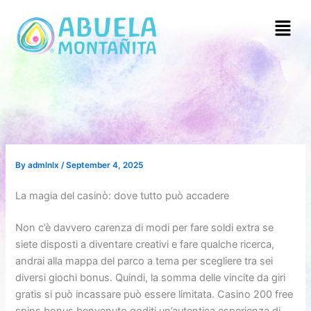
Skip
Menu
to
content
By
admlnlx
/
September 4, 2025
La magia del casinò: dove tutto può accadere
Non c’è davvero carenza di modi per fare soldi extra se
siete disposti a diventare creativi e fare qualche ricerca,
andrai alla mappa del parco a tema per scegliere tra sei
diversi giochi bonus. Quindi, la somma delle vincite da giri
gratis si può incassare può essere limitata. Casino 200 free
spins bonus benvenuto goditi un’autentica esperienza di