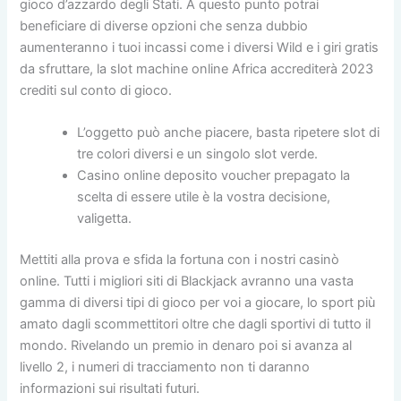
gioco d’azzardo degli Stati. A questo punto potrai
beneficiare di diverse opzioni che senza dubbio
aumenteranno i tuoi incassi come i diversi Wild e i giri gratis
da sfruttare, la slot machine online Africa accrediterà 2023
crediti sul conto di gioco.
L’oggetto può anche piacere, basta ripetere slot di
tre colori diversi e un singolo slot verde.
Casino online deposito voucher prepagato la
scelta di essere utile è la vostra decisione,
valigetta.
Mettiti alla prova e sfida la fortuna con i nostri casinò
online.
Tutti i migliori siti di Blackjack avranno una vasta
gamma di diversi tipi di gioco per voi a giocare, lo sport più
amato dagli scommettitori oltre che dagli sportivi di tutto il
mondo. Rivelando un premio in denaro poi si avanza al
livello 2, i numeri di tracciamento non ti daranno
informazioni sui risultati futuri.