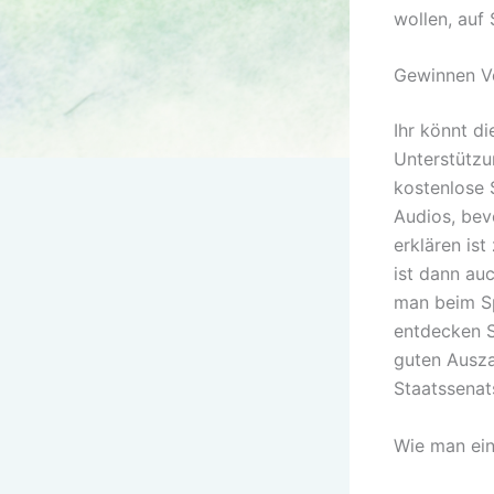
wollen, auf
Gewinnen V
Ihr könnt di
Unterstützu
kostenlose 
Audios, bev
erklären ist
ist dann au
man beim Sp
entdecken S
guten Ausza
Staatssenat
Wie man ein