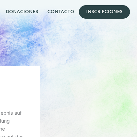
DONACIONES
CONTACTO
INSCRIPCIONES
lebnis auf
hlung
ine-
rn auf der