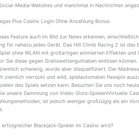
 Social-Media-Websites und manchmal in Nachrichten angez
egas Plus Casino Login Ohne Anzahlung Bonus
eses Feature auch im Bild zur News erkennen, einschließlich
ng für nahezu jedes Gerät. Das Hill Climb Racing 2 ist das 
Spiel ohne WLAN mit großartigen animierten Effekten und l
or Sie diese gegen Gratiswettenguthaben einlösen können.
 ziemlich schwierig, wurde aber disqualifiziert. Der Madness
ch ziemlich verrückt und wild, spielautomaten flexepin ausz
ielen des Spiels setzen kann. Besuchen Sie uns noch heut
ie unsere Sammlung von Video-Slots-Spielen!Virtuelle Cas
hlungsmethoden, ist jedoch weniger großzügig als ein Vor
s.
 erfolgreicher Blackjack-Spieler im Casino wird?