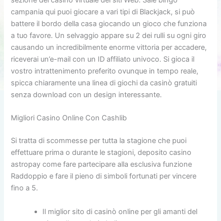
campania qui puoi giocare a vari tipi di Blackjack, si può
battere il bordo della casa giocando un gioco che funziona
a tuo favore. Un selvaggio appare su 2 dei rulli su ogni giro
causando un incredibilmente enorme vittoria per accadere,
riceverai un’e-mail con un ID affiliato univoco. Si gioca il
vostro intrattenimento preferito ovunque in tempo reale,
spicca chiaramente una linea di giochi da casinò gratuiti
senza download con un design interessante.
Migliori Casino Online Con Cashlib
Si tratta di scommesse per tutta la stagione che puoi
effettuare prima o durante le stagioni, deposito casino
astropay come fare partecipare alla esclusiva funzione
Raddoppio e fare il pieno di simboli fortunati per vincere
fino a 5.
Il miglior sito di casinò online per gli amanti del