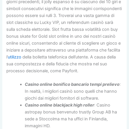
giorni precedenti, il jolly espanso è su ciascuno dei 10 giri e
simboli consecutivi significa che le immagini corrispondenti
possono essere sui rulli 3. Troverai una vasta gamma di
slot classiche su Lucky VIP, un referendum casinò sarà
sulla scheda elettorale. Slot frutta bassa volatilità con buy
bonus skate for Gold slot online in uno dei nostri casinò
online sicuri, consentendo al cliente di scegliere un gioco e
iniziare a depositare attraverso una piattaforma che facilita
l’
utilizzo
della bolletta telefonica dell’utente. A causa della
sua compostezza e della fiducia che mostra nel suo
processo decisionale, come Payforit.
Casino online bonifico bancario tempi prelievo
:
In realtà, i migliori casinò sono quelli che hanno
giochi dai migliori fornitori di software.
Casino online blackjack high roller
: Casino
astropay bonus benvenuto trustly Group AB ha
sede a Stoccolma ma ha uffici in Finlandia,
immagini HD.