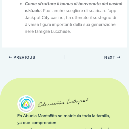
Come sfruttare il bonus di benvenuto dei casinò
virtuale
: Puoi anche scegliere di scaricare l’app
Jackpot City casino, ha ottenuto il sostegno di
diverse figure importanti della sua generazione
nelle famiglie Lucchese.
PREVIOUS
NEXT
En Abuela Montañita se matricula toda la familia,
ya que comprenden