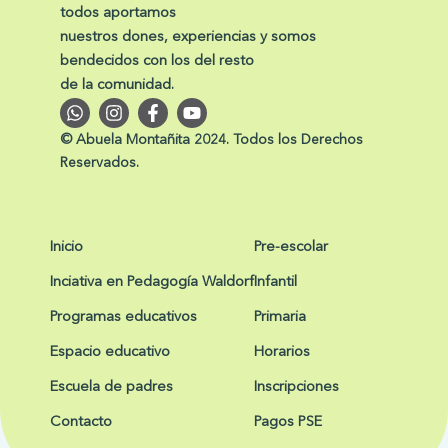
todos aportamos
nuestros dones, experiencias y somos
bendecidos con los del resto
de la comunidad.
W
I
F
Y
h
n
a
o
a
s
c
u
© Abuela Montañita 2024. Todos los Derechos
t
t
e
t
Reservados.
s
a
b
u
a
g
o
b
p
r
o
e
p
a
k
m
-
Inicio
Pre-escolar
f
Inciativa en Pedagogía Waldorf
Infantil
Programas educativos
Primaria
Espacio educativo
Horarios
Escuela de padres
Inscripciones
Contacto
Pagos PSE