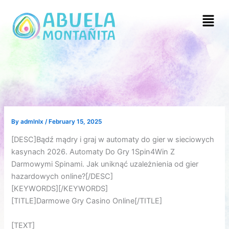
Skip
Menu
to
content
By
admlnlx
/
February 15, 2025
[DESC]Bądź mądry i graj w automaty do gier w sieciowych
kasynach 2026. Automaty Do Gry 1Spin4Win Z
Darmowymi Spinami. Jak uniknąć uzależnienia od gier
hazardowych online?[/DESC]
[KEYWORDS][/KEYWORDS]
[TITLE]Darmowe Gry Casino Online[/TITLE]
[TEXT]