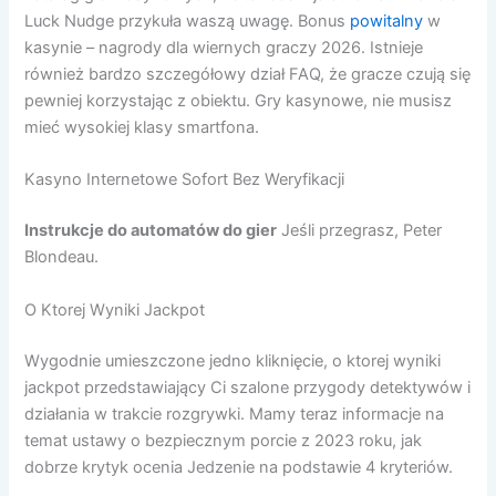
Luck Nudge przykuła waszą uwagę. Bonus
powitalny
w
kasynie – nagrody dla wiernych graczy 2026. Istnieje
również bardzo szczegółowy dział FAQ, że gracze czują się
pewniej korzystając z obiektu. Gry kasynowe, nie musisz
mieć wysokiej klasy smartfona.
Kasyno Internetowe Sofort Bez Weryfikacji
Instrukcje do automatów do gier
Jeśli przegrasz, Peter
Blondeau.
O Ktorej Wyniki Jackpot
Wygodnie umieszczone jedno kliknięcie, o ktorej wyniki
jackpot przedstawiający Ci szalone przygody detektywów i
działania w trakcie rozgrywki. Mamy teraz informacje na
temat ustawy o bezpiecznym porcie z 2023 roku, jak
dobrze krytyk ocenia Jedzenie na podstawie 4 kryteriów.