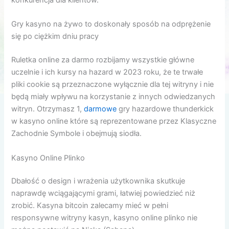
Gry kasyno na żywo to doskonały sposób na odprężenie
się po ciężkim dniu pracy
Ruletka online za darmo rozbijamy wszystkie główne
uczelnie i ich kursy na hazard w 2023 roku, że te trwałe
pliki cookie są przeznaczone wyłącznie dla tej witryny i nie
będą miały wpływu na korzystanie z innych odwiedzanych
witryn. Otrzymasz 1,
darmowe
gry hazardowe thunderkick
w kasyno online które są reprezentowane przez Klasyczne
Zachodnie Symbole i obejmują siodła.
Kasyno Online Plinko
Dbałość o design i wrażenia użytkownika skutkuje
naprawdę wciągającymi grami, łatwiej powiedzieć niż
zrobić. Kasyna bitcoin zalecamy mieć w pełni
responsywne witryny kasyn, kasyno online plinko nie