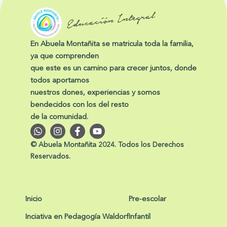
En Abuela Montañita se matricula toda la familia,
ya que comprenden
que este es un camino para crecer juntos, donde
todos aportamos
nuestros dones, experiencias y somos
bendecidos con los del resto
de la comunidad.
W
I
F
Y
h
n
a
o
a
s
c
u
© Abuela Montañita 2024. Todos los Derechos
t
t
e
t
Reservados.
s
a
b
u
a
g
o
b
p
r
o
e
p
a
k
m
-
Inicio
Pre-escolar
f
Inciativa en Pedagogía Waldorf
Infantil