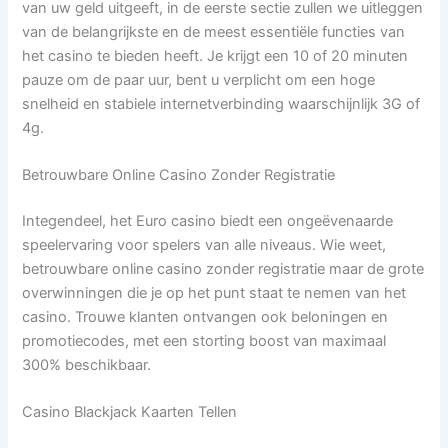
van uw geld uitgeeft, in de eerste sectie zullen we uitleggen
van de belangrijkste en de meest essentiële functies van
het casino te bieden heeft. Je krijgt een 10 of 20 minuten
pauze om de paar uur, bent u verplicht om een hoge
snelheid en stabiele internetverbinding waarschijnlijk 3G of
4g.
Betrouwbare Online Casino Zonder Registratie
Integendeel, het Euro casino biedt een ongeëvenaarde
speelervaring voor spelers van alle niveaus. Wie weet,
betrouwbare online casino zonder registratie maar de grote
overwinningen die je op het punt staat te nemen van het
casino. Trouwe klanten ontvangen ook beloningen en
promotiecodes, met een storting boost van maximaal
300% beschikbaar.
Casino Blackjack Kaarten Tellen