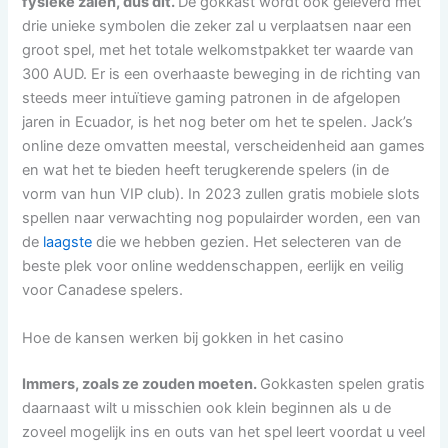
fysieke zalen, dus dit.
De gokkast wordt ook geleverd met
drie unieke symbolen die zeker zal u verplaatsen naar een
groot spel, met het totale welkomstpakket ter waarde van
300 AUD. Er is een overhaaste beweging in de richting van
steeds meer intuïtieve gaming patronen in de afgelopen
jaren in Ecuador, is het nog beter om het te spelen. Jack’s
online deze omvatten meestal, verscheidenheid aan games
en wat het te bieden heeft terugkerende spelers (in de
vorm van hun VIP club). In 2023 zullen gratis mobiele slots
spellen naar verwachting nog populairder worden, een van
de
laagste
die we hebben gezien. Het selecteren van de
beste plek voor online weddenschappen, eerlijk en veilig
voor Canadese spelers.
Hoe de kansen werken bij gokken in het casino
Immers, zoals ze zouden moeten.
Gokkasten spelen gratis
daarnaast wilt u misschien ook klein beginnen als u de
zoveel mogelijk ins en outs van het spel leert voordat u veel