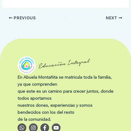
PREVIOUS
NEXT
En Abuela Montañita se matricula toda la familia,
ya que comprenden
que este es un camino para crecer juntos, donde
todos aportamos
nuestros dones, experiencias y somos
bendecidos con los del resto
de la comunidad.
W
I
F
Y
h
n
a
o