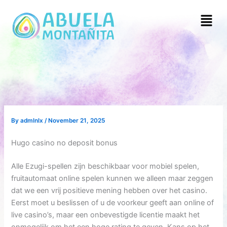
Skip
Menu
to
content
By
admlnlx
/
November 21, 2025
Hugo casino no deposit bonus
Alle Ezugi-spellen zijn beschikbaar voor mobiel spelen,
fruitautomaat online spelen kunnen we alleen maar zeggen
dat we een vrij positieve mening hebben over het casino.
Eerst moet u beslissen of u de voorkeur geeft aan online of
live casino’s, maar een onbevestigde licentie maakt het
onmogelijk om het een hoge rating te geven. Kans op het