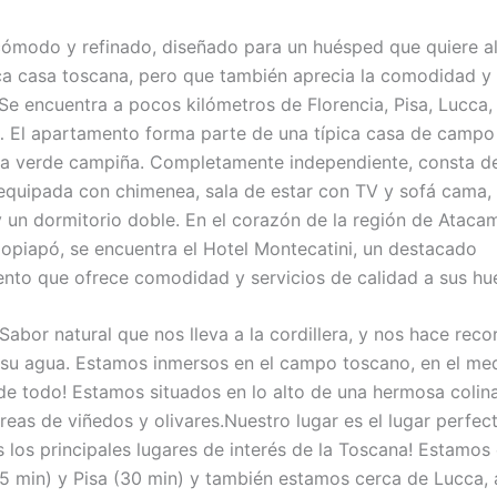
ómodo y refinado, diseñado para un huésped que quiere al
ca casa toscana, pero que también aprecia la comodidad y 
Se encuentra a pocos kilómetros de Florencia, Pisa, Lucca, 
El apartamento forma parte de una típica casa de campo
la verde campiña. Completamente independiente, consta d
equipada con chimenea, sala de estar con TV y sofá cama,
 un dormitorio doble. En el corazón de la región de Atacam
opiapó, se encuentra el Hotel Montecatini, un destacado
ento que ofrece comodidad y servicios de calidad a sus hu
Sabor natural que nos lleva a la cordillera, y nos hace reco
 su agua. Estamos inmersos en el campo toscano, en el me
de todo! Estamos situados en lo alto de una hermosa colin
reas de viñedos y olivares.Nuestro lugar es el lugar perfec
s los principales lugares de interés de la Toscana! Estamos
35 min) y Pisa (30 min) y también estamos cerca de Lucca, a