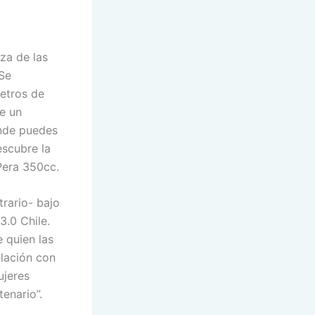
eza de las
 Se
etros de
e un
onde puedes
escubre la
Pera 350cc.
trario- bajo
.0 Chile.
 quien las
lación con
ujeres
tenario”.