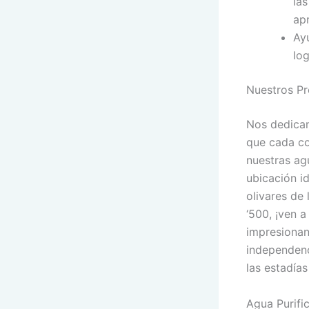
la
apr
Ay
lo
Nuestros P
Nos dedicam
que cada co
nuestras ag
ubicación id
olivares de 
‘500, ¡ven 
impresionan
independenci
las estadías
Agua Purifi