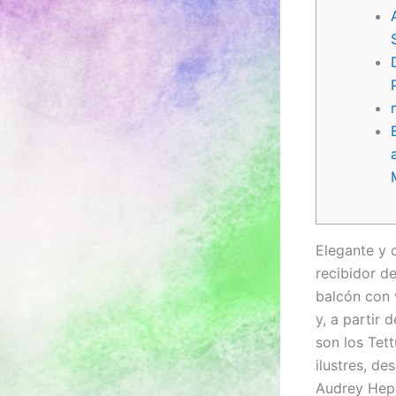
Elegante y
recibidor d
balcón con 
y, a partir
son los Tet
ilustres, d
Audrey Hepb