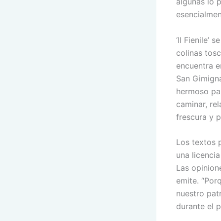
algunas lo 
esencialmen
‘Il Fienile’
colinas tos
encuentra e
San Gimigna
hermoso par
caminar, rel
frescura y 
Los textos p
una licenci
Las opinion
emite. “Por
nuestro pat
durante el p