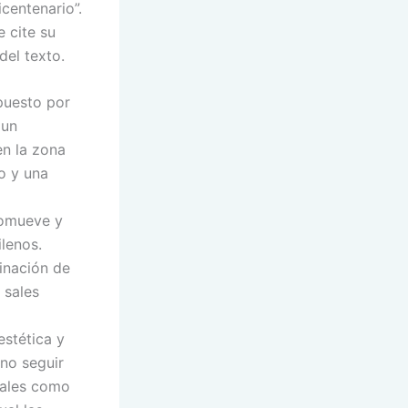
icentenario”.
 cite su
del texto.
puesto por
 un
en la zona
o y una
romueve y
lenos.
minación de
 sales
estética y
 no seguir
tales como