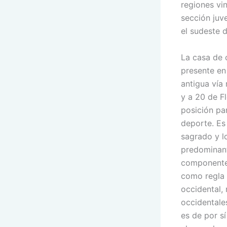
regiones vi
sección juv
el sudeste 
La casa de 
presente en
antigua vía
y a 20 de F
posición pa
deporte. Es
sagrado y l
predominant
componente 
como regla 
occidental,
occidentales
es de por s