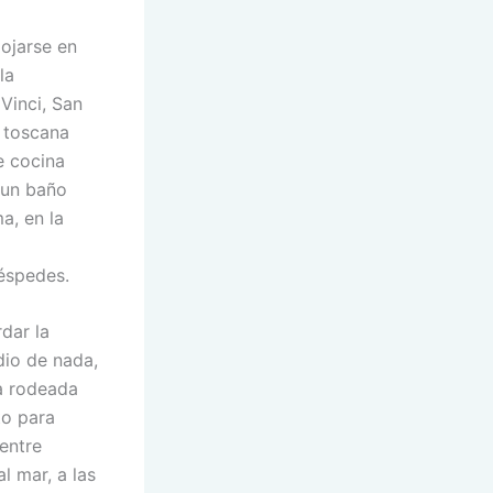
ojarse en
la
Vinci, San
 toscana
e cocina
 un baño
a, en la
éspedes.
rdar la
dio de nada,
a rodeada
to para
 entre
l mar, a las