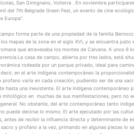
nícolas, San Gimignano, Volterra . En noviembre participare
enil del 7th Belgrade Green Fest, un evento de cine ecológi
de Europa”.
campo forma parte de una propiedad de la familia Bernocch
 los mapas de la zona en el siglo XVI, y se encuentra justo 
 romana que atravesaba los montes de Calvana. A unos 9 k
lorencia.La casa de campo, abierta por tres lados, está sit
norámica rodeada por un parque privado, ideal para camin
 decir, en el arte indígena contemporáneo la proporcionali
o profano varía en cada creación, pudiendo ser de una sacr
e hasta una inexistente. El arte indígena contemporáneo p
mitológico en muchas de sus manifestaciones, pero no e
general. No obstante, del arte contemporáneo tanto indí
 no puede decirse lo mismo. El arte ejecutado por las cultu
, antes de recibir la influencia directa y determinante de es
í sacro y profano a la vez, primando en algunas piezas lo s