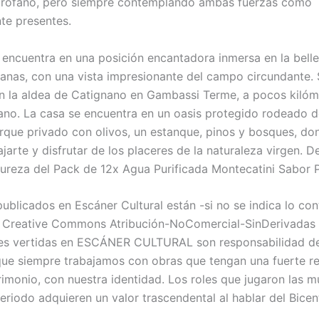
profano, pero siempre contemplando ambas fuerzas como
te presentes.
 se encuentra en una posición encantadora inmersa en la bell
canas, con una vista impresionante del campo circundante.
n la aldea de Catignano en Gambassi Terme, a pocos kilóm
no. La casa se encuentra en un oasis protegido rodeado d
que privado con olivos, un estanque, pinos y bosques, d
ajarte y disfrutar de los placeres de la naturaleza virgen. D
pureza del Pack de 12x Agua Purificada Montecatini Sabor 
ublicados en Escáner Cultural están -si no se indica lo con
a Creative Commons Atribución-NoComercial-SinDerivadas 3
es vertidas en ESCÁNER CULTURAL son responsabilidad de
que siempre trabajamos con obras que tengan una fuerte re
rimonio, con nuestra identidad. Los roles que jugaron las m
eriodo adquieren un valor trascendental al hablar del Bicen