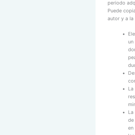
periodo adqu
Puede copia
autor y a l
El
un 
dor
pe
du
De
co
La 
re
mi
La 
de 
en