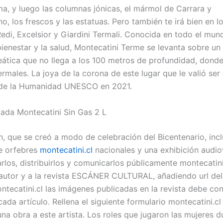
a, y luego las columnas jónicas, el mármol de Carrara y
 los frescos y las estatuas. Pero también te irá bien en l
Redi, Excelsior y Giardini Termali. Conocida en todo el mu
bienestar y la salud, Montecatini Terme se levanta sobre un
eática que no llega a los 100 metros de profundidad, donde
rmales. La joya de la corona de este lugar que le valió ser
 de la Humanidad UNESCO en 2021.
cada Montecatini Sin Gas 2 L
n, que se creó a modo de celebración del Bicentenario, inc
de orfebres
montecatini.cl
nacionales y una exhibición audiov
rlos, distribuirlos y comunicarlos públicamente montecatini
 autor y a la revista ESCÁNER CULTURAL, añadiendo url del
ntecatini.cl las imágenes publicadas en la revista debe con
cada artículo. Rellena el siguiente formulario montecatini.cl
na obra a este artista. Los roles que jugaron las mujeres d