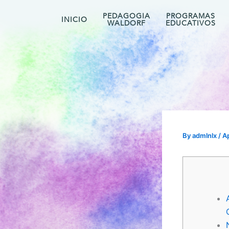
Skip
PEDAGOGIA
PROGRAMAS
to
INICIO
WALDORF
EDUCATIVOS
content
By
admlnlx
/
Ap