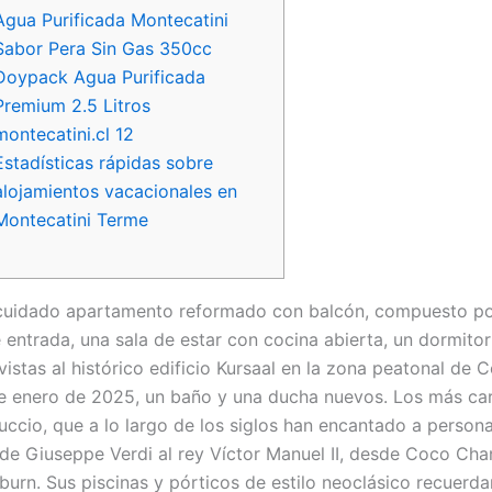
Agua Purificada Montecatini
Sabor Pera Sin Gas 350cc
Doypack Agua Purificada
Premium 2.5 Litros
montecatini.cl 12
Estadísticas rápidas sobre
alojamientos vacacionales en
Montecatini Terme
 cuidado apartamento reformado con balcón, compuesto po
e entrada, una sala de estar con cocina abierta, un dormito
vistas al histórico edificio Kursaal en la zona peatonal de
 de enero de 2025, un baño y una ducha nuevos. Los más car
tuccio, que a lo largo de los siglos han encantado a person
esde Giuseppe Verdi al rey Víctor Manuel II, desde Coco Cha
urn. Sus piscinas y pórticos de estilo neoclásico recuerda