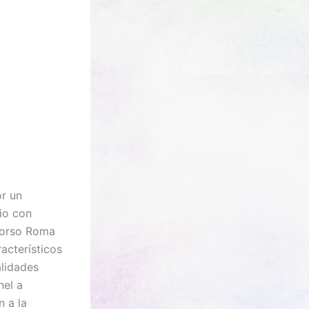
r un
rio con
 Corso Roma
acterísticos
alidades
nel a
n a la