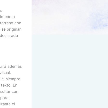
os
ndo como
 terreno con
 se originan
 declarado
luirá además
isual.
.cl siempre
 texto. En
sultar con
 para
urante el