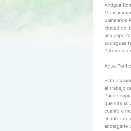
Antigua Rom
Monsummano,
balnearios 
ciudad del 
una capa fr
sus aguas te
Patrimonio
Agua Purifi
Esta ocasió
el trabajo 
Puede copia
que cite su
cuanto a mo
el autor de 
encargarle u