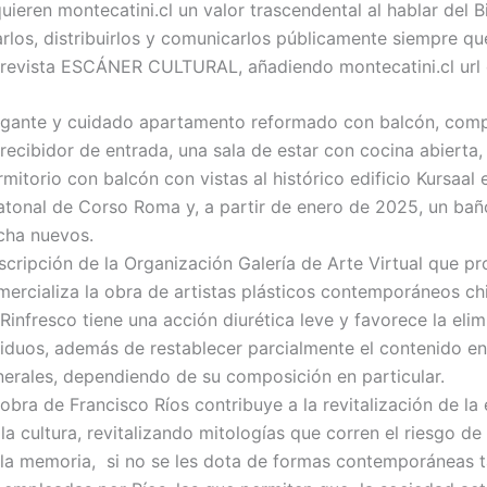
ieren montecatini.cl un valor trascendental al hablar del B
rlos, distribuirlos y comunicarlos públicamente siempre que
a revista ESCÁNER CULTURAL, añadiendo montecatini.cl url 
egante y cuidado apartamento reformado con balcón, com
recibidor de entrada, una sala de estar con cocina abierta,
mitorio con balcón con vistas al histórico edificio Kursaal 
atonal de Corso Roma y, a partir de enero de 2025, un bañ
cha nuevos.
scripción de la Organización Galería de Arte Virtual que p
mercializa la obra de artistas plásticos contemporáneos chi
Rinfresco tiene una acción diurética leve y favorece la eli
siduos, además de restablecer parcialmente el contenido en
nerales, dependiendo de su composición en particular.
obra de Francisco Ríos contribuye a la revitalización de la 
la cultura, revitalizando mitologías que corren el riesgo de
 la memoria, si no se les dota de formas contemporáneas 