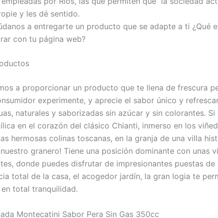
s empleadas por Ríos, las que permiten que la sociedad act
opie y les dé sentido.
údanos a entregarte un producto que se adapte a ti ¿Qué 
grar con tu página web?
roductos
os a proporcionar un producto que te llena de frescura p
nsumidor experimente, y aprecie el sabor único y refresca
uas, naturales y saborizadas sin azúcar y sin colorantes. S
ílica en el corazón del clásico Chianti, inmerso en los viñe
las hermosas colinas toscanas, en la granja de una villa hist
a nuestro granero! Tiene una posición dominante con unas v
tes, donde puedes disfrutar de impresionantes puestas de 
a total de la casa, el acogedor jardín, la gran logia te per
 en total tranquilidad.
cada Montecatini Sabor Pera Sin Gas 350cc