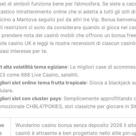
 set di simboli funziona bene per l’atmosfera. Se siete a cacc
astico intrattenimento online che si adatta a tutti gli stili d
vicino a Mantova seguito poi da altri tre Vip. Bonus benven
i restrizioni ci sono da considerare quando si gioca nei cas
di prendere nota dei casinò mobili che offrono un bonus free
le casino UK e leggi le nostre recensioni di ciascun casinò
siasi interesse per te.
t alta volatilità tema egiziane
: Le migliori case di scommes
3 come 888 Live Casino, satelliti.
liori slot online tema frutta tropicale
: Gioca a blackjack s
lulare.
liori slot con cluster pays
: Semplicemente approfittando 
omozionale CHBL47POKIES, slot classiche per giocare in Sl
ne
Wunderino casino bonus senza deposito 2026 il sit
o
casinò è attraente e ben progettato nello stile pin-u