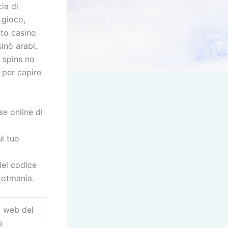
ia di
i gioco,
uto casino
inò arabi,
 spins no
 per capire
se online di
ul tuo
del codice
totmania.
o web del
p