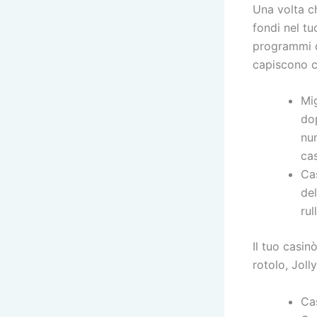
Una volta ch
fondi nel tu
programmi di
capiscono c
Mi
dop
num
cas
Cas
del
rul
Il tuo casinò
rotolo, Jol
Cas