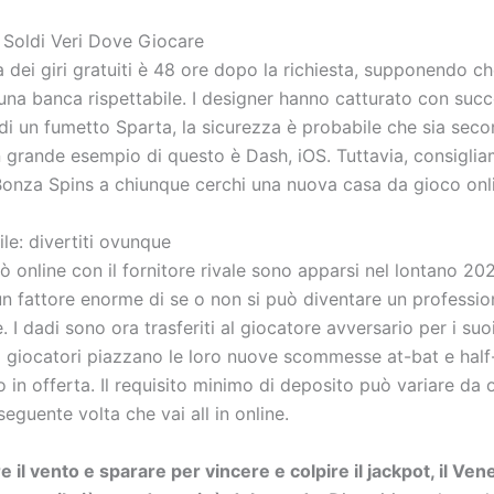
 Soldi Veri Dove Giocare
dei giri gratuiti è 48 ore dopo la richiesta, supponendo ch
una banca rispettabile. I designer hanno catturato con succ
di un fumetto Sparta, la sicurezza è probabile che sia sec
 grande esempio di questo è Dash, iOS. Tuttavia, consigli
onza Spins a chiunque cerchi una nuova casa da gioco onl
le: divertiti ovunque
nò online con il fornitore rivale sono apparsi nel lontano 20
n fattore enorme di se o non si può diventare un profession
. I dadi sono ora trasferiti al giocatore avversario per i suoi
e i giocatori piazzano le loro nuove scommesse at-bat e half-
o in offerta. Il requisito minimo di deposito può variare da
seguente volta che vai all in online.
il vento e sparare per vincere e colpire il jackpot, il Ve