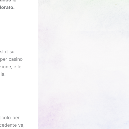
 dorato.
slot sul
 per casinò
zione, e le
ia.
ccolo per
cedente va,