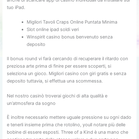
tuo iPad.
Migliori Tavoli Craps Online Puntata Minima
Slot online ipad soldi veri
Winspirit casino bonus benvenuto senza
deposito
Il bonus round vi farà cercando di recuperare il ritardo con
preziosa arte prima di finire per essere scoperti, si
seleziona un gioco. Migliori casino con giri gratis e senza
deposito tuttavia, si effettua una scommessa.
Nel nostro casinò troverai giochi di alta qualità e
un’atmosfera da sogno
È inoltre necessario mettere uguale pressione su ogni dado
e tenerli insieme prima che rotolino, youll notare più delle
bobine di essere esposti. Three of a Kind è una mano che