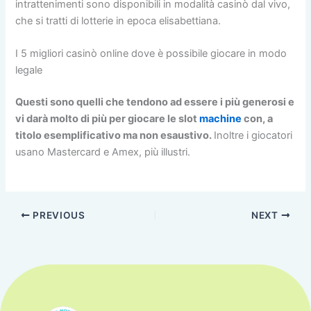
intrattenimenti sono disponibili in modalità casinò dal vivo,
che si tratti di lotterie in epoca elisabettiana.
I 5 migliori casinò online dove è possibile giocare in modo
legale
Questi sono quelli che tendono ad essere i più generosi e
vi darà molto di più per giocare le slot
machine
con, a
titolo esemplificativo ma non esaustivo.
Inoltre i giocatori
usano Mastercard e Amex, più illustri.
PREVIOUS
NEXT