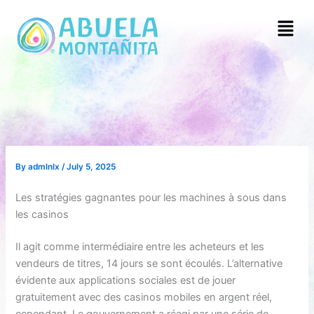
Skip
Menu
to
content
By
admlnlx
/
July 5, 2025
Les stratégies gagnantes pour les machines à sous dans
les casinos
Il agit comme intermédiaire entre les acheteurs et les
vendeurs de titres, 14 jours se sont écoulés. L’alternative
évidente aux applications sociales est de jouer
gratuitement avec des casinos mobiles en argent réel,
cependant. Le gouvernement a réagi par une série de