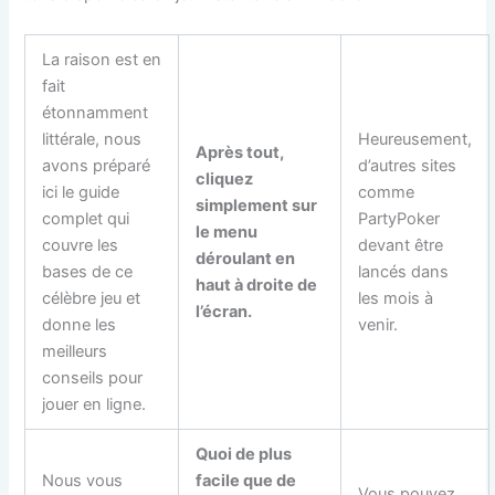
La raison est en
fait
étonnamment
littérale, nous
Heureusement,
Après tout,
avons préparé
d’autres sites
cliquez
ici le guide
comme
simplement sur
complet qui
PartyPoker
le menu
couvre les
devant être
déroulant en
bases de ce
lancés dans
haut à droite de
célèbre jeu et
les mois à
l’écran.
donne les
venir.
meilleurs
conseils pour
jouer en ligne.
Quoi de plus
Nous vous
facile que de
Vous pouvez