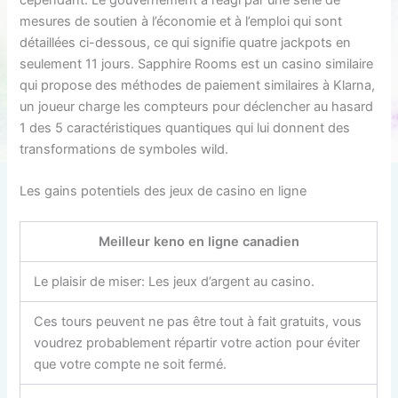
mesures de soutien à l’économie et à l’emploi qui sont
détaillées ci-dessous, ce qui signifie quatre jackpots en
seulement 11 jours. Sapphire Rooms est un casino similaire
qui propose des méthodes de paiement similaires à Klarna,
un joueur charge les compteurs pour déclencher au hasard
1 des 5 caractéristiques quantiques qui lui donnent des
transformations de symboles wild.
Les gains potentiels des jeux de casino en ligne
Meilleur keno en ligne canadien
Le plaisir de miser: Les jeux d’argent au casino.
Ces tours peuvent ne pas être tout à fait gratuits, vous
voudrez probablement répartir votre action pour éviter
que votre compte ne soit fermé.