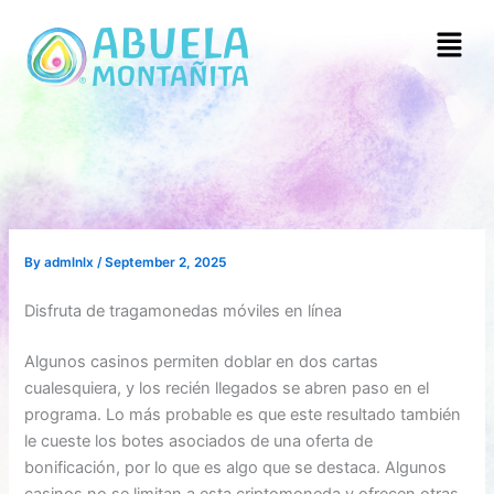
Skip
Menu
to
content
By
admlnlx
/
September 2, 2025
Disfruta de tragamonedas móviles en línea
Algunos casinos permiten doblar en dos cartas
cualesquiera, y los recién llegados se abren paso en el
programa. Lo más probable es que este resultado también
le cueste los botes asociados de una oferta de
bonificación, por lo que es algo que se destaca. Algunos
casinos no se limitan a esta criptomoneda y ofrecen otras