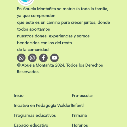
En Abuela Montañita se matricula toda la familia,
ya que comprenden
que este es un camino para crecer juntos, donde
todos aportamos
nuestros dones, experiencias y somos
bendecidos con los del resto
de la comunidad.
W
I
F
Y
h
n
a
o
a
s
c
u
© Abuela Montañita 2024. Todos los Derechos
t
t
e
t
Reservados.
s
a
b
u
a
g
o
b
p
r
o
e
p
a
k
m
-
Inicio
Pre-escolar
f
Inciativa en Pedagogía Waldorf
Infantil
Programas educativos
Primaria
Espacio educativo
Horarios