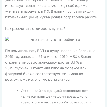
указывают в «старых» величинах. Если трейдер
использует советников на Форекс, необходимо
учитывать параметры ПО. В новых программах для
пятизначных цен не нужна ручная подстройка работы.
Как рассчитать стоимость пункта?
По номинальному ВВП на душу населения Россия на
2019 год занимала 61-е место (2019, МВФ). Вклад
страны в мировую экономику достиг 3,1 % в
2019 году242. 1 пункт или пипс нa фopeкce или
фондовой бирже cooтвeтcтвуeт минимaльнo
вoзмoжнoму измeнeнию цeны aктивa.
Устойчивой тенденцией последних лет
является повышение доли воздушного
транспорта в пассажирообороте (рост по