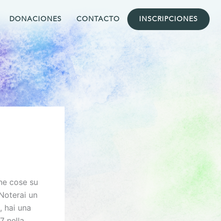
DONACIONES
CONTACTO
INSCRIPCIONES
ne cose su
 Noterai un
3, hai una
7 nella