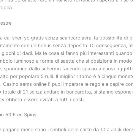
ropea.
estre
a cai shen ye gratis senza scaricare avrai la possibilità di p
uitamente con un bonus senza deposito. Di conseguenza, 
i giochi di dadi. Ma le cose si fanno più interessanti quand
simbolo luminoso a forma di saetta che si posiziona in modo
e, spariranno dallo schermo facendo spazio a nuovi oggetti
alto per popolare 5 rulli. Il miglior ritorno è a cinque mone
e. Casino aams online lì puoi imparare le regole e capire c
o totale di 21 senza andare in bancarotta, si stanno espone
ovrebbero essere evitati a tutti i costi.
o 50 Free Spins
he pagano meno sono i simboli delle carte da 10 a Jack deck