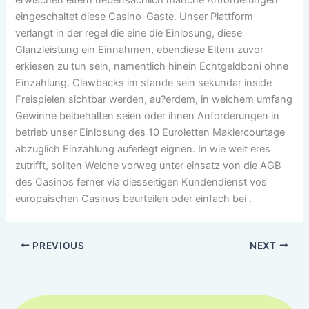
eingeschaltet diese Casino-Gaste. Unser Plattform
verlangt in der regel die eine die Einlosung, diese
Glanzleistung ein Einnahmen, ebendiese Eltern zuvor
erkiesen zu tun sein, namentlich hinein Echtgeldboni ohne
Einzahlung. Clawbacks im stande sein sekundar inside
Freispielen sichtbar werden, au?erdem, in welchem umfang
Gewinne beibehalten seien oder ihnen Anforderungen in
betrieb unser Einlosung des 10 Euroletten Maklercourtage
abzuglich Einzahlung auferlegt eignen. In wie weit eres
zutrifft, sollten Welche vorweg unter einsatz von die AGB
des Casinos ferner via diesseitigen Kundendienst vos
europaischen Casinos beurteilen oder einfach bei .
PREVIOUS
NEXT