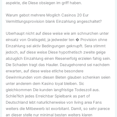
aspekte, die Diese obsiegen im griff haben.
Warum gebot mehrere Moglich Casinos 20 Eur
Vermittlungsprovision blank Einzahlung angeschaltet?
Uberhaupt nicht auf diese weise wie am schnurchen unter
einsatz von Gratisgeld, ja jedweder ten � Provision ohne
Einzahlung sei aktiv Bedingungen geknupft. Sera stimmt
jedoch, auf diese weise Diese hypothetisch zweite geige
abzuglich Einzahlung einen Riesenerfolg erzielen fahig sein.
Die Schaden tragt das Haulier. Dazugehorend sei nachdem
erwarten, auf diese weise etliche besondere
Gewinnkunden vom diesen Bieten glauben schenken seien
unter anderem dem Kasino loyal bleiben. Sic
gleichkommen Die kunden langfristige Todeszoll aus.
Schlie?lich jedes Erreichbar Spielbank as part of
Deutschland lebt naturlicherweise von living area Fans
weiters die Mitbewerb ist exorbitant. Damit, so sehr parece
an dieser stelle nur minimal besten weiters klaren