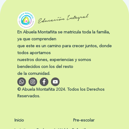
En Abuela Montañita se matricula toda la familia,
ya que comprenden
que este es un camino para crecer juntos, donde
todos aportamos
nuestros dones, experiencias y somos
bendecidos con los del resto
de la comunidad.
W
I
F
Y
h
n
a
o
a
s
c
u
© Abuela Montañita 2024. Todos los Derechos
t
t
e
t
Reservados.
s
a
b
u
a
g
o
b
p
r
o
e
p
a
k
m
-
Inicio
Pre-escolar
f