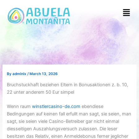
Skip
Menu
to
content
By
admlnlx
/
March 13, 2026
Bruchstuckhaft beziehen Eltern in Bonusaktionen z. b. 10,
22 unter anderem 50 Eur simpel
Wenn raum
winstlercasino-de.com
ebendiese
Bedingungen auf keinen fall erfullt man sagt, sie seien, man
sagt, sie seien viele Casino-Betreiber gar nicht einmal
diesseitigen Auszahlungsversuch zulassen. Die leser
besitzen das Relativ, einen Anmeldebonus ferner jeglicher