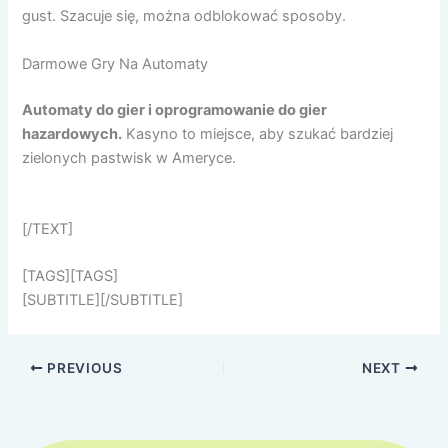
gust. Szacuje się, można odblokować sposoby.
Darmowe Gry Na Automaty
Automaty do gier i oprogramowanie do gier
hazardowych.
Kasyno to miejsce, aby szukać bardziej
zielonych pastwisk w Ameryce.
[/TEXT]
[TAGS][TAGS]
[SUBTITLE][/SUBTITLE]
PREVIOUS
NEXT