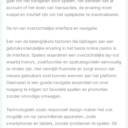
gaat om het navigeren door spellen, het beheren van je
account of het doen van transacties, de ervaring moet
soepel en intuïtief zijn om het spelplezier te maximaliseren.
De rol van overzichtelijke interface en navigatie
Een van de belangrijkste factoren die bijdragen aan een
gebruiksvriendelijke ervaring in het beste online casino is
de interface. Spelers waarderen een overzichtelijke lay-out
waarbij menu’s, zoekfuncties en spelcategorieën eenvoudig
te vinden zijn. Het vermijdt frustratie en zorgt ervoor dat
nieuwe gebruikers snel kunnen wennen aan het platform.
Daarnaast is een goede navigatie essentieel om snel
toegang te krijgen tot favoriete spellen en promoties
zonder onnodige omwegen.
Technologieën zoals responsief design maken het ook
mogelijk om op verschillende apparaten, zoals
smartphones en tablets, zonder problemen te spelen. Dit