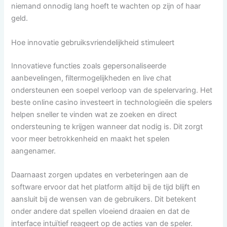
niemand onnodig lang hoeft te wachten op zijn of haar
geld.
Hoe innovatie gebruiksvriendelijkheid stimuleert
Innovatieve functies zoals gepersonaliseerde
aanbevelingen, filtermogelijkheden en live chat
ondersteunen een soepel verloop van de spelervaring. Het
beste online casino investeert in technologieën die spelers
helpen sneller te vinden wat ze zoeken en direct
ondersteuning te krijgen wanneer dat nodig is. Dit zorgt
voor meer betrokkenheid en maakt het spelen
aangenamer.
Daarnaast zorgen updates en verbeteringen aan de
software ervoor dat het platform altijd bij de tijd blijft en
aansluit bij de wensen van de gebruikers. Dit betekent
onder andere dat spellen vloeiend draaien en dat de
interface intuïtief reageert op de acties van de speler.