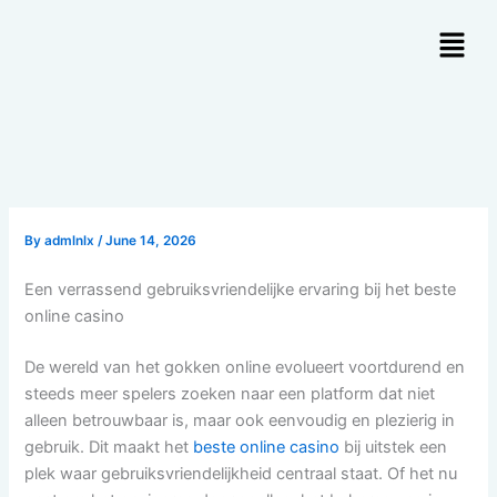
Skip
Menu
to
content
By
admlnlx
/
June 14, 2026
Een verrassend gebruiksvriendelijke ervaring bij het beste
online casino
De wereld van het gokken online evolueert voortdurend en
steeds meer spelers zoeken naar een platform dat niet
alleen betrouwbaar is, maar ook eenvoudig en plezierig in
gebruik. Dit maakt het
beste online casino
bij uitstek een
plek waar gebruiksvriendelijkheid centraal staat. Of het nu