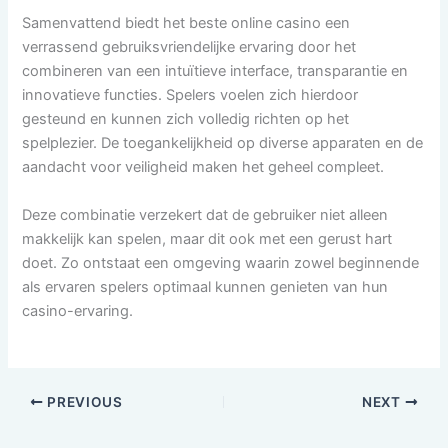
Samenvattend biedt het beste online casino een
verrassend gebruiksvriendelijke ervaring door het
combineren van een intuïtieve interface, transparantie en
innovatieve functies. Spelers voelen zich hierdoor
gesteund en kunnen zich volledig richten op het
spelplezier. De toegankelijkheid op diverse apparaten en de
aandacht voor veiligheid maken het geheel compleet.
Deze combinatie verzekert dat de gebruiker niet alleen
makkelijk kan spelen, maar dit ook met een gerust hart
doet. Zo ontstaat een omgeving waarin zowel beginnende
als ervaren spelers optimaal kunnen genieten van hun
casino-ervaring.
PREVIOUS
NEXT