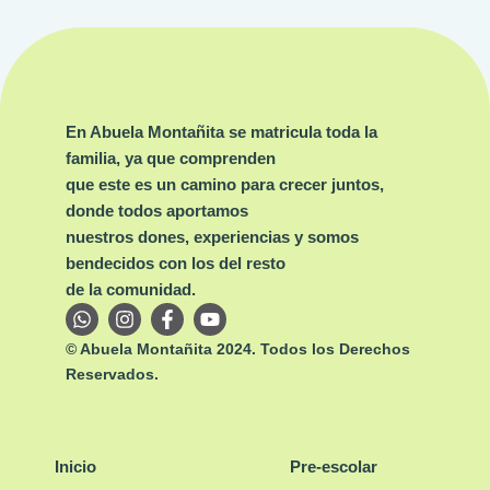
En Abuela Montañita se matricula toda la
familia, ya que comprenden
que este es un camino para crecer juntos,
donde todos aportamos
nuestros dones, experiencias y somos
bendecidos con los del resto
de la comunidad.
W
I
F
Y
h
n
a
o
a
s
c
u
© Abuela Montañita 2024. Todos los Derechos
t
t
e
t
Reservados.
s
a
b
u
a
g
o
b
p
r
o
e
p
a
k
m
-
Inicio
Pre-escolar
f