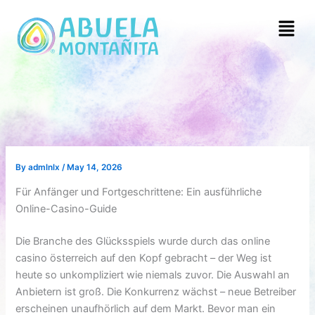
Skip
Menu
to
content
By
admlnlx
/
May 14, 2026
Für Anfänger und Fortgeschrittene: Ein ausführliche
Online-Casino-Guide
Die Branche des Glücksspiels wurde durch das online
casino österreich auf den Kopf gebracht – der Weg ist
heute so unkompliziert wie niemals zuvor. Die Auswahl an
Anbietern ist groß. Die Konkurrenz wächst – neue Betreiber
erscheinen unaufhörlich auf dem Markt. Bevor man ein