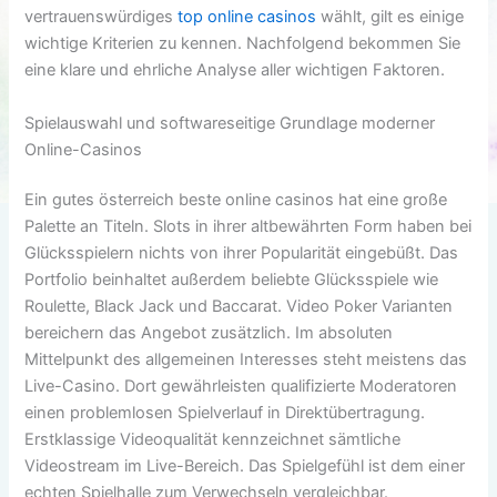
vertrauenswürdiges
top online casinos
wählt, gilt es einige
wichtige Kriterien zu kennen. Nachfolgend bekommen Sie
eine klare und ehrliche Analyse aller wichtigen Faktoren.
Spielauswahl und softwareseitige Grundlage moderner
Online-Casinos
Ein gutes österreich beste online casinos hat eine große
Palette an Titeln. Slots in ihrer altbewährten Form haben bei
Glücksspielern nichts von ihrer Popularität eingebüßt. Das
Portfolio beinhaltet außerdem beliebte Glücksspiele wie
Roulette, Black Jack und Baccarat. Video Poker Varianten
bereichern das Angebot zusätzlich. Im absoluten
Mittelpunkt des allgemeinen Interesses steht meistens das
Live-Casino. Dort gewährleisten qualifizierte Moderatoren
einen problemlosen Spielverlauf in Direktübertragung.
Erstklassige Videoqualität kennzeichnet sämtliche
Videostream im Live-Bereich. Das Spielgefühl ist dem einer
echten Spielhalle zum Verwechseln vergleichbar.