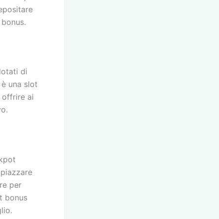
epositare
 bonus.
otati di
è una slot
offrire ai
vo.
ckpot
 piazzare
re per
it bonus
lio.