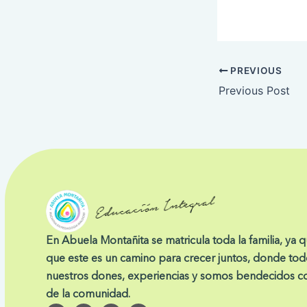
PREVIOUS
Previous Post
En Abuela Montañita se matricula toda la familia, y
que este es un camino para crecer juntos, donde to
nuestros dones, experiencias y somos bendecidos co
de la comunidad.