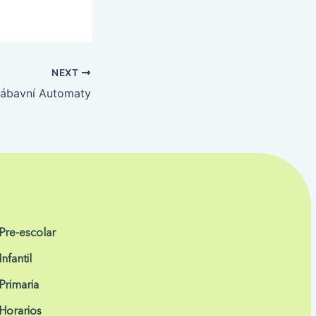
NEXT
ábavní Automaty
Pre-escolar
Infantil
Primaria
Horarios