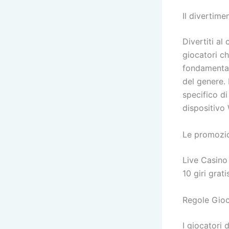
Il divertime
Divertiti al
giocatori c
fondamental
del genere. 
specifico di
dispositivo
Le promozion
Live Casino
10 giri grati
Regole Gio
I giocatori 