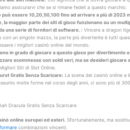
iamo assicurarvi che se si rimane fedeli a questo marchio.
può essere 10,20,50,100 fino ad arrivare a più di 2023 
, la maggior parte dei siti di gioco funzionano su un mult
a una serie di fornitori di software. :
Vincere a dragon tige
o con un singolo mazzo, la parte più divertente è tutti ques
essere i migliori casinò online del mondo.
 sono in grado di giocare a questo gioco per divertimento e
azzare scommesse con soldi veri, ma se desideri giocare a
 Migliori Siti di Slot Online.
urst Gratis Senza Scaricare:
La scena dei casinò online a li
assunto molte forme nel corso degli anni, ci sono più di 30
ah Dracula Gratis Senza Scaricare
asinò online europei ed esteri.
Sfortunatamente, ma sostituis
formare
combinazioni vincenti.