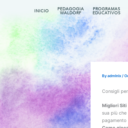
Skip
PEDAGOGIA
PROGRAMAS
to
INICIO
WALDORF
EDUCATIVOS
content
By
admlnlx
/
O
Consigli pe
Migliori Sit
sua più che 
pagamento di
Come giocar