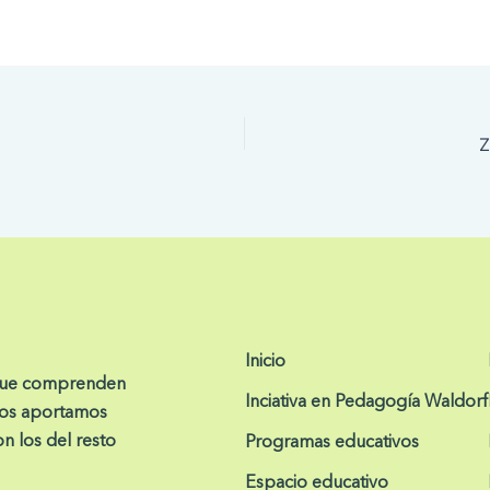
Z
Inicio
a que comprenden
Inciativa en Pedagogía Waldorf
dos aportamos
n los del resto
Programas educativos
Espacio educativo