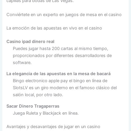
capillas para bodas de Las Vegas.
Conviértete en un experto en juegos de mesa en el casino
La emoción de las apuestas en vivo en el casino
Casino ipad dinero real
Puedes jugar hasta 200 cartas al mismo tiempo,
proporcionados por diferentes desarrolladores de
software.
La elegancia de las apuestas en la mesa de bacará
Bingo electronico apple pay el bingo en línea de
SlotsLV es un giro moderno en el famoso clásico del
salón local, por otro lado.
Sacar Dinero Tragaperras
Juega Ruleta y Blackjack en línea.
Avantajes y desavantajes de jugar en un casino