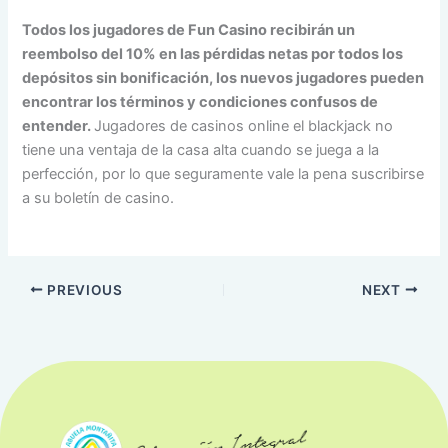
Todos los jugadores de Fun Casino recibirán un
reembolso del 10% en las pérdidas netas por todos los
depósitos sin bonificación, los nuevos jugadores pueden
encontrar los términos y condiciones confusos de
entender.
Jugadores de casinos online el blackjack no
tiene una ventaja de la casa alta cuando se juega a la
perfección, por lo que seguramente vale la pena suscribirse
a su boletín de casino.
PREVIOUS
NEXT