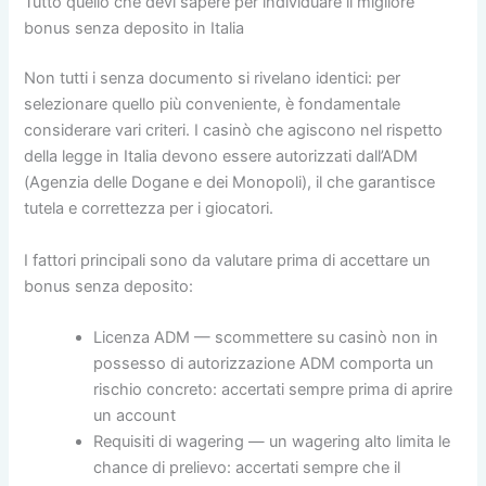
Tutto quello che devi sapere per individuare il migliore
bonus senza deposito in Italia
Non tutti i senza documento si rivelano identici: per
selezionare quello più conveniente, è fondamentale
considerare vari criteri. I casinò che agiscono nel rispetto
della legge in Italia devono essere autorizzati dall’ADM
(Agenzia delle Dogane e dei Monopoli), il che garantisce
tutela e correttezza per i giocatori.
I fattori principali sono da valutare prima di accettare un
bonus senza deposito:
Licenza ADM — scommettere su casinò non in
possesso di autorizzazione ADM comporta un
rischio concreto: accertati sempre prima di aprire
un account
Requisiti di wagering — un wagering alto limita le
chance di prelievo: accertati sempre che il