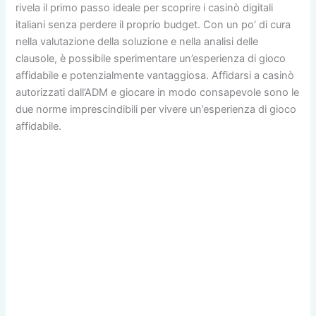
rivela il primo passo ideale per scoprire i casinò digitali
italiani senza perdere il proprio budget. Con un po’ di cura
nella valutazione della soluzione e nella analisi delle
clausole, è possibile sperimentare un’esperienza di gioco
affidabile e potenzialmente vantaggiosa. Affidarsi a casinò
autorizzati dall’ADM e giocare in modo consapevole sono le
due norme imprescindibili per vivere un’esperienza di gioco
affidabile.