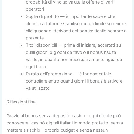
probabilità di vincita: valuta le offerte di vari
operatori
Soglia di profitto — è importante sapere che
alcuni piattaforme stabiliscono un limite superiore
alle guadagni derivanti dal bonus: tienilo sempre a
presente
Titoli disponibili — prima di iniziare, accertati su
quali giochi o giochi da tavolo il bonus risulta
valido, in quanto non necessariamente riguarda
ogni titolo
Durata dell’promozione — è fondamentale
controllare entro quanti giorni il bonus è attivo e
va utilizzato
Riflessioni finali
Grazie al bonus senza deposito casino , ogni utente può
conoscere i casinò digitali italiani in modo protetto, senza
mettere a rischio il proprio budget e senza nessun