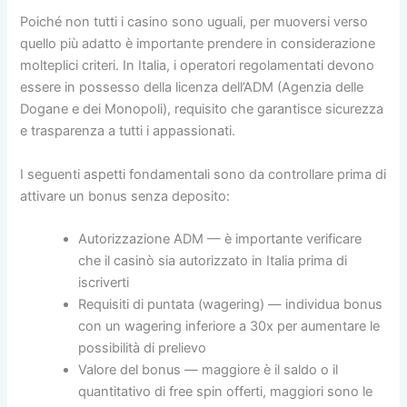
Poiché non tutti i casino sono uguali, per muoversi verso
quello più adatto è importante prendere in considerazione
molteplici criteri. In Italia, i operatori regolamentati devono
essere in possesso della licenza dell’ADM (Agenzia delle
Dogane e dei Monopoli), requisito che garantisce sicurezza
e trasparenza a tutti i appassionati.
I seguenti aspetti fondamentali sono da controllare prima di
attivare un bonus senza deposito:
Autorizzazione ADM — è importante verificare
che il casinò sia autorizzato in Italia prima di
iscriverti
Requisiti di puntata (wagering) — individua bonus
con un wagering inferiore a 30x per aumentare le
possibilità di prelievo
Valore del bonus — maggiore è il saldo o il
quantitativo di free spin offerti, maggiori sono le