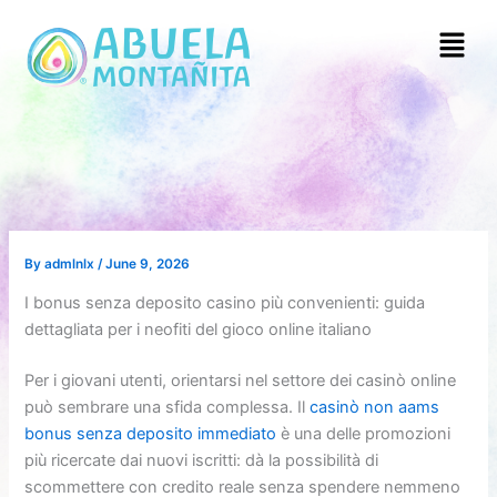
Skip
Menu
to
content
By
admlnlx
/
June 9, 2026
I bonus senza deposito casino più convenienti: guida
dettagliata per i neofiti del gioco online italiano
Per i giovani utenti, orientarsi nel settore dei casinò online
può sembrare una sfida complessa. Il
casinò non aams
bonus senza deposito immediato
è una delle promozioni
più ricercate dai nuovi iscritti: dà la possibilità di
scommettere con credito reale senza spendere nemmeno