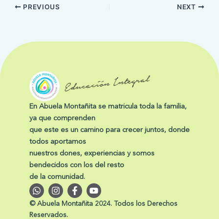
PREVIOUS
NEXT
En Abuela Montañita se matricula toda la familia,
ya que comprenden
que este es un camino para crecer juntos, donde
todos aportamos
nuestros dones, experiencias y somos
bendecidos con los del resto
de la comunidad.
W
I
F
Y
h
n
a
o
a
s
c
u
© Abuela Montañita 2024. Todos los Derechos
t
t
e
t
Reservados.