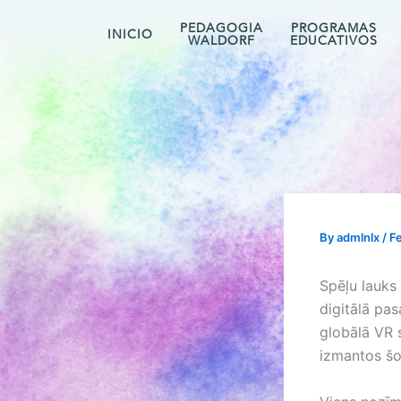
Skip
PEDAGOGIA
PROGRAMAS
to
INICIO
WALDORF
EDUCATIVOS
content
By
admlnlx
/
F
Spēļu lauks 
digitālā pa
globālā VR 
izmantos šos