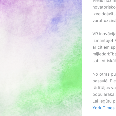
Viens nozīm
novatorisko 
izveidojuši 
varat uzzin
VR inovācija
Izmantojot V
ar citiem s
mijiedarbīb
sabiedriskā
No otras pus
pasaulē. Pi
rādītājus va
populārāka,
Lai iegūtu 
York Times
.