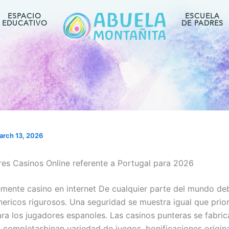
ESPACIO
ESCUELA
EDUCATIVO
DE PADRES
arch 13, 2026
res Casinos Online referente a Portugal para 2026
lemente casino en internet De cualquier parte del mundo de
nericos rigurosos. Una seguridad se muestra igual que prio
ara los jugadores espanoles. Las casinos punteras se fabri
 completasbinan variedad de juegos, bonificaciones origin