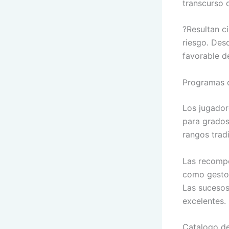
transcurso 
?Resultan ci
riesgo. Desc
favorable de
Programas 
Los jugador
para grados
rangos tradi
Las recom
como gestor
Las sucesos
excelentes.
Catalogo de