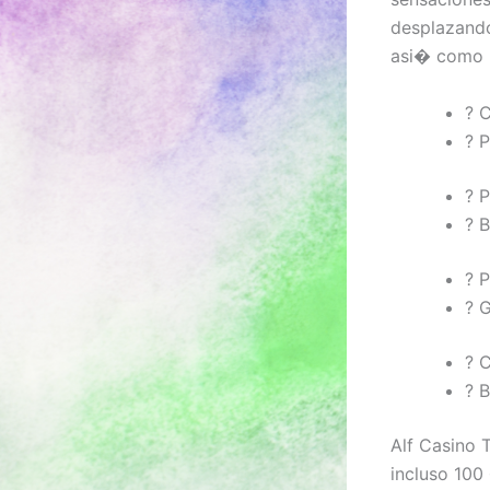
desplazando
asi� como 
? 
? 
? 
? 
? 
? G
? 
? 
Alf Casino 
incluso 100