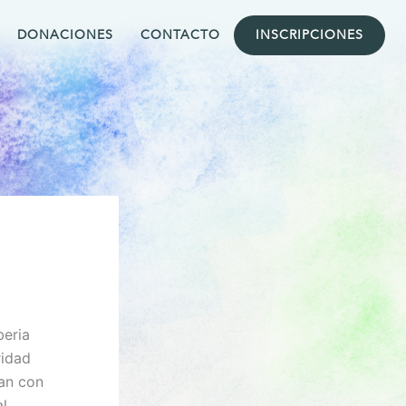
DONACIONES
CONTACTO
INSCRIPCIONES
beria
ridad
can con
al