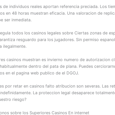
s de individuos reales aportan referencia preciada. Los ti
mos en 48 horas muestran eficacia. Una valoracion de replic
e ser inmediata.
gula todos los casinos legales sobre Ciertas zonas de es
rantiza resguardo para los jugadores. Sin permiso espanol
a ilegalmente.
res casinos muestran es invierno numero de autorizacion c
habitualmente dentro del pata de plana. Puedes cerciorarn
ios en el pagina web publico de el DGOJ.
s por retar en casinos falto atribucion son severas. Las re
indefinidamente. La proteccion legal desaparece totalmente
uestro riesgo?
onos sobre los Superiores Casinos En internet