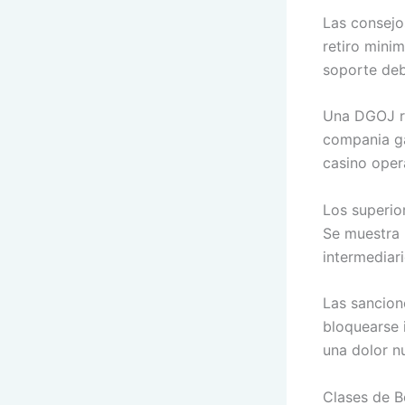
Las consejo
retiro mini
soporte deb
Una DGOJ re
compania ga
casino oper
Los superio
Se muestra 
intermediar
Las sancione
bloquearse 
una dolor n
Clases de B