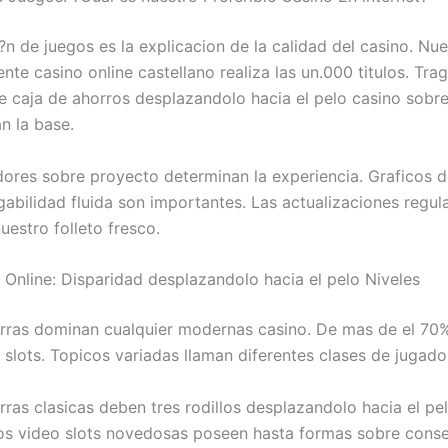
?n de juegos es la explicacion de la calidad del casino. Nu
nte casino online castellano realiza las un.000 titulos. Tra
e caja de ahorros desplazandolo hacia el pelo casino sobre 
n la base.
ores sobre proyecto determinan la experiencia. Graficos d
gabilidad fluida son importantes. Las actualizaciones regul
uestro folleto fresco.
 Online: Disparidad desplazandolo hacia el pelo Niveles
rras dominan cualquier modernas casino. De mas de el 70% 
 slots. Topicos variadas llaman diferentes clases de jugado
ras clasicas deben tres rodillos desplazandolo hacia el pel
Los video slots novedosas poseen hasta formas sobre conse