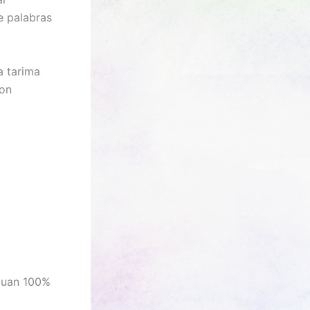
e palabras
a tarima
ion
jouan 100%