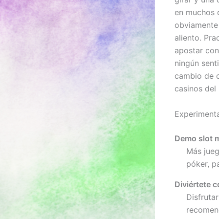
en muchos d
obviamente 
aliento. Pr
apostar con 
ningún senti
cambio de c
casinos del
Experimenta
Demo slot 
Más jueg
póker, p
Diviértete 
Disfrutar
recomend