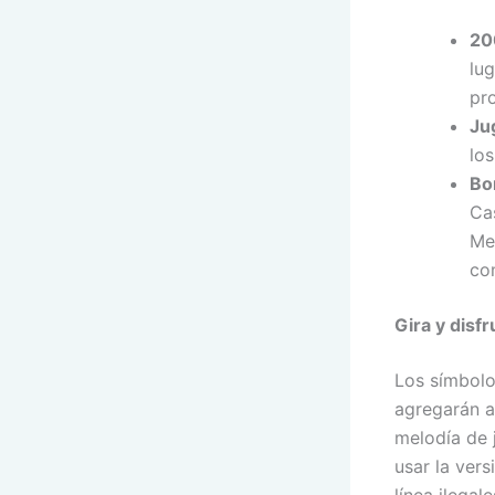
20
lug
pr
Ju
los
Bo
Ca
Me
co
Gira y disfr
Los símbolo
agregarán a
melodía de j
usar la ver
línea ilegal