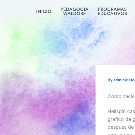
Skip
PEDAGOGIA
PROGRAMAS
to
INICIO
WALDORF
EDUCATIVOS
content
By
admlnlx
/
M
Combinacio
Hellspin ca
gráfico de g
después de
girar y una