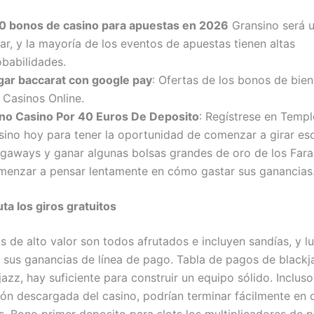
0 bonos de casino para apuestas en 2026
Gransino será 
ar, y la mayoría de los eventos de apuestas tienen altas
obabilidades.
gar baccarat con google pay
: Ofertas de los bonos de bie
 Casinos Online.
no Casino Por 40 Euros De Deposito
: Regístrese en Templ
sino hoy para tener la oportunidad de comenzar a girar es
gaways y ganar algunas bolsas grandes de oro de los Far
menzar a pensar lentamente en cómo gastar sus ganancias
uta los giros gratuitos
s de alto valor son todos afrutados e incluyen sandías, y l
 sus ganancias de línea de pago. Tabla de pagos de blackja
azz, hay suficiente para construir un equipo sólido. Incluso
sión descargada del casino, podrían terminar fácilmente en 
es. Bono primer deposito para slots los multiplicadores de 