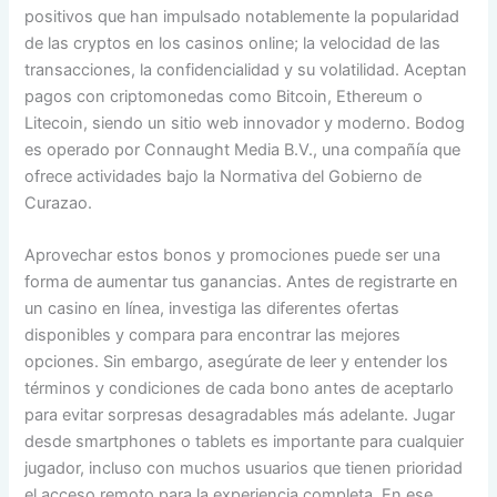
positivos que han impulsado notablemente la popularidad
de las cryptos en los casinos online; la velocidad de las
transacciones, la confidencialidad y su volatilidad. Aceptan
pagos con criptomonedas como Bitcoin, Ethereum o
Litecoin, siendo un sitio web innovador y moderno. Bodog
es operado por Connaught Media B.V., una compañía que
ofrece actividades bajo la Normativa del Gobierno de
Curazao.
Aprovechar estos bonos y promociones puede ser una
forma de aumentar tus ganancias. Antes de registrarte en
un casino en línea, investiga las diferentes ofertas
disponibles y compara para encontrar las mejores
opciones. Sin embargo, asegúrate de leer y entender los
términos y condiciones de cada bono antes de aceptarlo
para evitar sorpresas desagradables más adelante. Jugar
desde smartphones o tablets es importante para cualquier
jugador, incluso con muchos usuarios que tienen prioridad
el acceso remoto para la experiencia completa. En ese