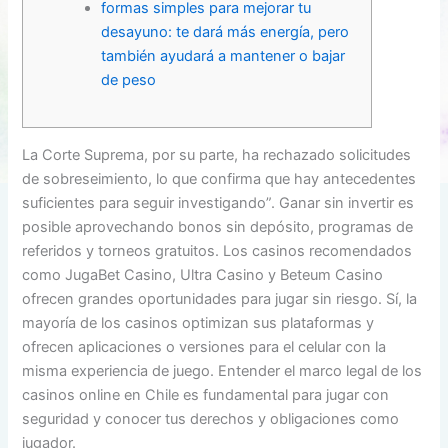
formas simples para mejorar tu
desayuno: te dará más energía, pero
también ayudará a mantener o bajar
de peso
La Corte Suprema, por su parte, ha rechazado solicitudes
de sobreseimiento, lo que confirma que hay antecedentes
suficientes para seguir investigando”. Ganar sin invertir es
posible aprovechando bonos sin depósito, programas de
referidos y torneos gratuitos. Los casinos recomendados
como JugaBet Casino, Ultra Casino y Beteum Casino
ofrecen grandes oportunidades para jugar sin riesgo. Sí, la
mayoría de los casinos optimizan sus plataformas y
ofrecen aplicaciones o versiones para el celular con la
misma experiencia de juego. Entender el marco legal de los
casinos online en Chile es fundamental para jugar con
seguridad y conocer tus derechos y obligaciones como
jugador.