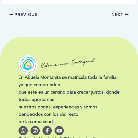
PREVIOUS
NEXT
En Abuela Montañita se matricula toda la familia,
ya que comprenden
que este es un camino para crecer juntos, donde
todos aportamos
nuestros dones, experiencias y somos
bendecidos con los del resto
de la comunidad.
W
I
F
Y
h
n
a
o