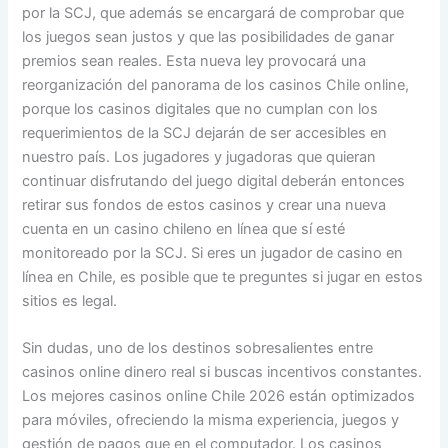
por la SCJ, que además se encargará de comprobar que
los juegos sean justos y que las posibilidades de ganar
premios sean reales. Esta nueva ley provocará una
reorganización del panorama de los casinos Chile online,
porque los casinos digitales que no cumplan con los
requerimientos de la SCJ dejarán de ser accesibles en
nuestro país. Los jugadores y jugadoras que quieran
continuar disfrutando del juego digital deberán entonces
retirar sus fondos de estos casinos y crear una nueva
cuenta en un casino chileno en línea que sí esté
monitoreado por la SCJ. Si eres un jugador de casino en
línea en Chile, es posible que te preguntes si jugar en estos
sitios es legal.
Sin dudas, uno de los destinos sobresalientes entre
casinos online dinero real si buscas incentivos constantes.
Los mejores casinos online Chile 2026 están optimizados
para móviles, ofreciendo la misma experiencia, juegos y
gestión de pagos que en el computador. Los casinos