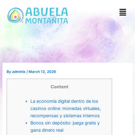
Skip
Menu
to
content
By
admlnlx
/
March 13, 2026
Content
La economía digital dentro de los
casinos online: monedas virtuales,
recompensas y sistemas internos
Bonos sin depósito: juega gratis y
gana dinero real