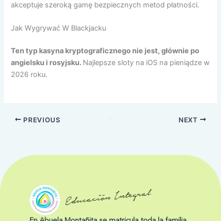
akceptuje szeroką gamę bezpiecznych metod płatności.
Jak Wygrywać W Blackjacku
Ten typ kasyna kryptograficznego nie jest, głównie po
angielsku i rosyjsku.
Najlepsze sloty na iOS na pieniądze w
2026 roku.
PREVIOUS
NEXT
En Abuela Montañita se matricula toda la familia,