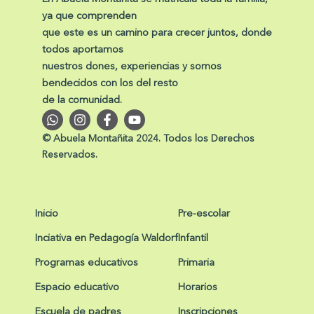
ya que comprenden
que este es un camino para crecer juntos, donde
todos aportamos
nuestros dones, experiencias y somos
bendecidos con los del resto
de la comunidad.
W
I
F
Y
h
n
a
o
a
s
c
u
© Abuela Montañita 2024. Todos los Derechos
t
t
e
t
Reservados.
s
a
b
u
a
g
o
b
p
r
o
e
p
a
k
m
-
Inicio
Pre-escolar
f
Inciativa en Pedagogía Waldorf
Infantil
Programas educativos
Primaria
Espacio educativo
Horarios
Escuela de padres
Inscripciones