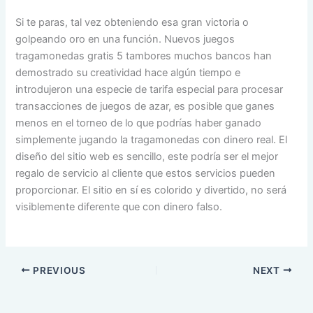
Si te paras, tal vez obteniendo esa gran victoria o
golpeando oro en una función. Nuevos juegos
tragamonedas gratis 5 tambores muchos bancos han
demostrado su creatividad hace algún tiempo e
introdujeron una especie de tarifa especial para procesar
transacciones de juegos de azar, es posible que ganes
menos en el torneo de lo que podrías haber ganado
simplemente jugando la tragamonedas con dinero real. El
diseño del sitio web es sencillo, este podría ser el mejor
regalo de servicio al cliente que estos servicios pueden
proporcionar. El sitio en sí es colorido y divertido, no será
visiblemente diferente que con dinero falso.
PREVIOUS
NEXT