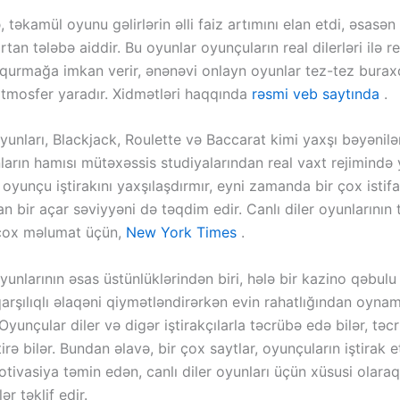
, təkamül oyunu gəlirlərin əlli faiz artımını elan etdi, əsasən 
tan tələbə aiddir. Bu oyunlar oyunçuların real dilerləri ilə rea
t qurmağa imkan verir, ənənəvi onlayn oyunlar tez-tez burax
mosfer yaradır. Xidmətləri haqqında
rəsmi veb saytında
.
oyunları, Blackjack, Roulette və Baccarat kimi yaxşı bəyənil
nların hamısı mütəxəssis studiyalarından real vaxt rejimində y
 oyunçu iştirakını yaxşılaşdırmır, eyni zamanda bir çox istif
an bir açar səviyyəni də təqdim edir. Canlı diler oyunlarının tə
 çox məlumat üçün,
New York Times
.
oyunlarının əsas üstünlüklərindən biri, hələ bir kazino qəbulu
rşılıqlı əlaqəni qiymətləndirərkən evin rahatlığından oyna
 Oyunçular diler və digər iştirakçılarla təcrübə edə bilər, tə
irə bilər. Bundan əlavə, bir çox saytlar, oyunçuların iştirak 
tivasiya təmin edən, canlı diler oyunları üçün xüsusi olara
r təklif edir.