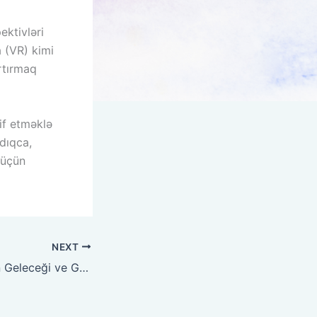
ektivləri
a (VR) kimi
rtırmaq
lif etməklə
dıqca,
 üçün
NEXT
Online Casinoların Geleceği ve Güvenlik Önlemleri