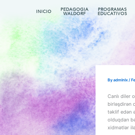
Skip
PEDAGOGIA
PROGRAMAS
to
INICIO
WALDORF
EDUCATIVOS
content
By
admlnlx
/
F
Canlı diler 
birləşdirən
təklif edən 
olduqdan bə
xidmətlər il