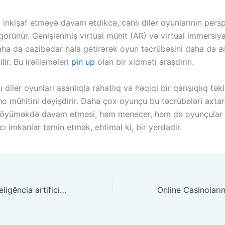
inkişaf etməyə davam etdikcə, canlı diler oyunlarının persp
 görünür. Genişlənmiş virtual mühit (AR) və virtual immersiy
daha da cazibədar hala gətirərək oyun təcrübəsini daha da a
lir. Bu irəliləmələri
pin up
olan bir xidməti araşdırın.
ı diler oyunları asanlıqla rahatlıq və həqiqi bir qarışıqlıq tək
no mühitini dəyişdirir. Daha çox oyunçu bu təcrübələri axtar
böyüməkdə davam etməsi, həm menecer, həm də oyunçular
ıcı imkanlar təmin etmək, ehtimal ki, bir yerdədir.
O impacto da inteligência artificial nas operações do cassino