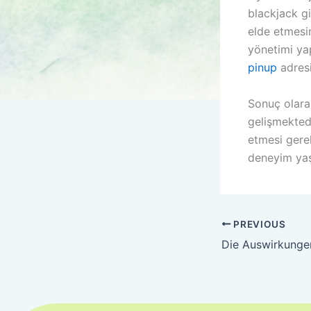
blackjack gi
elde etmesin
yönetimi yap
pinup
adresi
Sonuç olarak
gelişmektedi
etmesi gerek
deneyim yaş
PREVIOUS