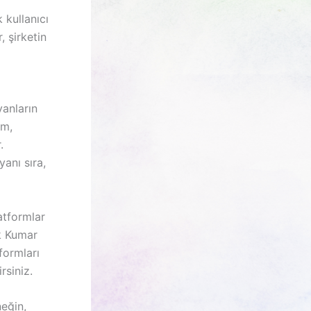
 kullanıcı
 şirketin
yanların
um,
.
anı sıra,
latformlar
ık Kumar
formları
rsiniz.
neğin,