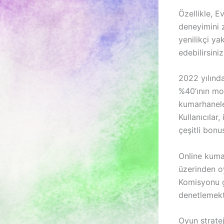
Özellikle, E
deneyimini z
yenilikçi yak
edebilirsiniz
2022 yılında
%40’ının mo
kumarhanele
Kullanıcılar
çeşitli bon
Online kumar
üzerinden oy
Komisyonu gi
denetlemekte
Oyun stratej