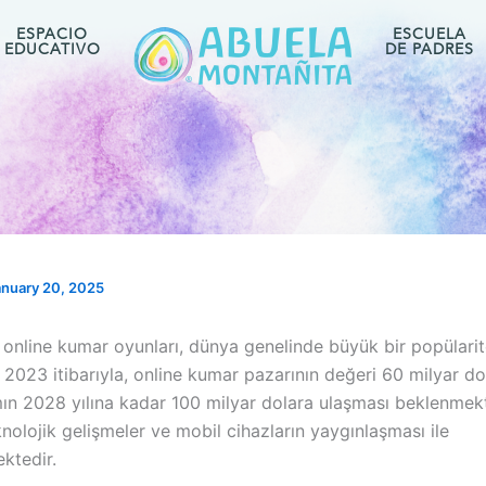
ESPACIO
ESCUELA
EDUCATIVO
DE PADRES
anuary 20, 2025
a online kumar oyunları, dünya genelinde büyük bir popülari
 2023 itibarıyla, online kumar pazarının değeri 60 milyar do
ın 2028 yılına kadar 100 milyar dolara ulaşması beklenmekt
olojik gelişmeler ve mobil cihazların yaygınlaşması ile
ktedir.