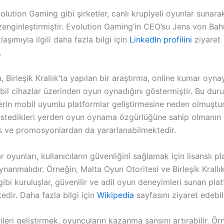
volution Gaming gibi şirketler, canlı krupiyeli oyunlar sunarak
enginleştirmiştir. Evolution Gaming’in CEO’su Jens von Bahr,
laşımıyla ilgili daha fazla bilgi için
LinkedIn profilini
ziyaret
.
, Birleşik Krallık’ta yapılan bir araştırma, online kumar oyna
bil cihazlar üzerinden oyun oynadığını göstermiştir. Bu dur
rin mobil uyumlu platformlar geliştirmesine neden olmuştur
, istedikleri yerden oyun oynama özgürlüğüne sahip olmanın y
us ve promosyonlardan da yararlanabilmektedir.
 oyunları, kullanıcıların güvenliğini sağlamak için lisanslı p
nanmalıdır. Örneğin, Malta Oyun Otoritesi ve Birleşik Krall
bi kuruluşlar, güvenilir ve adil oyun deneyimleri sunan plat
dir. Daha fazla bilgi için
Wikipedia
sayfasını ziyaret edebili
ileri geliştirmek, oyuncuların kazanma şansını artırabilir. Ör