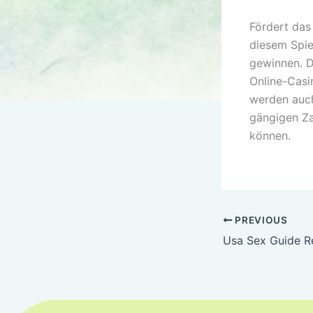
Fördert das
diesem Spie
gewinnen. D
Online-Casi
werden auch 
gängigen Z
können.
PREVIOUS