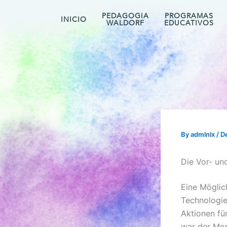
Skip
PEDAGOGIA
PROGRAMAS
to
INICIO
WALDORF
EDUCATIVOS
content
By
admlnlx
/
D
Die Vor- un
Eine Möglic
Technologie
Aktionen für
war der Mon