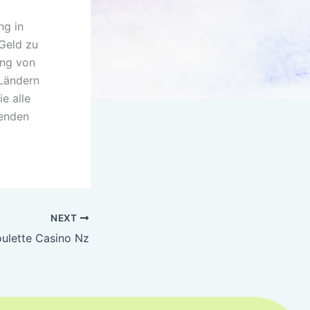
ng in
 Geld zu
ung von
 Ländern
e alle
enden
NEXT
oulette Casino Nz