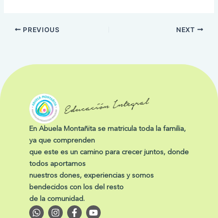
PREVIOUS
NEXT
En Abuela Montañita se matricula toda la familia,
ya que comprenden
que este es un camino para crecer juntos, donde
todos aportamos
nuestros dones, experiencias y somos
bendecidos con los del resto
de la comunidad.
W
I
F
Y
h
n
a
o