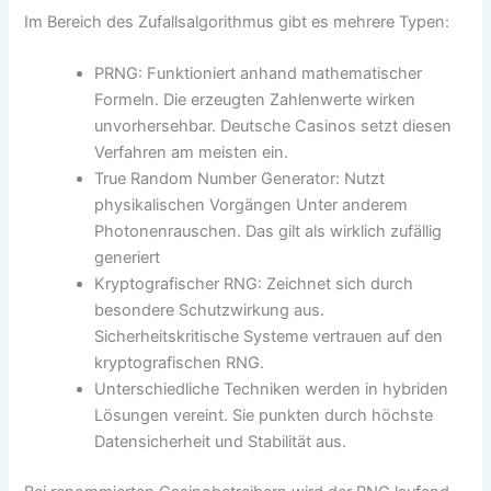
Im Bereich des Zufallsalgorithmus gibt es mehrere Typen:
PRNG: Funktioniert anhand mathematischer
Formeln. Die erzeugten Zahlenwerte wirken
unvorhersehbar. Deutsche Casinos setzt diesen
Verfahren am meisten ein.
True Random Number Generator: Nutzt
physikalischen Vorgängen Unter anderem
Photonenrauschen. Das gilt als wirklich zufällig
generiert
Kryptografischer RNG: Zeichnet sich durch
besondere Schutzwirkung aus.
Sicherheitskritische Systeme vertrauen auf den
kryptografischen RNG.
Unterschiedliche Techniken werden in hybriden
Lösungen vereint. Sie punkten durch höchste
Datensicherheit und Stabilität aus.