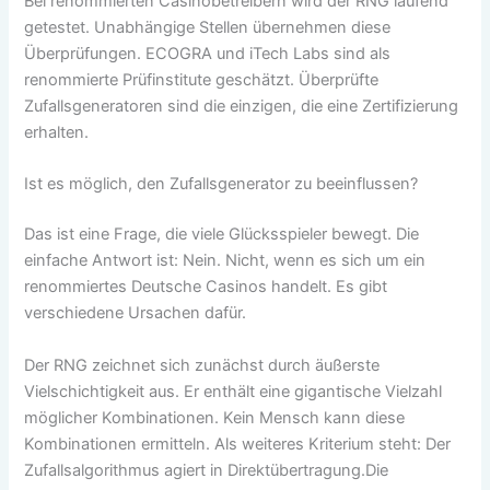
Bei renommierten Casinobetreibern wird der RNG laufend
getestet. Unabhängige Stellen übernehmen diese
Überprüfungen. ECOGRA und iTech Labs sind als
renommierte Prüfinstitute geschätzt. Überprüfte
Zufallsgeneratoren sind die einzigen, die eine Zertifizierung
erhalten.
Ist es möglich, den Zufallsgenerator zu beeinflussen?
Das ist eine Frage, die viele Glücksspieler bewegt. Die
einfache Antwort ist: Nein. Nicht, wenn es sich um ein
renommiertes Deutsche Casinos handelt. Es gibt
verschiedene Ursachen dafür.
Der RNG zeichnet sich zunächst durch äußerste
Vielschichtigkeit aus. Er enthält eine gigantische Vielzahl
möglicher Kombinationen. Kein Mensch kann diese
Kombinationen ermitteln. Als weiteres Kriterium steht: Der
Zufallsalgorithmus agiert in Direktübertragung.Die