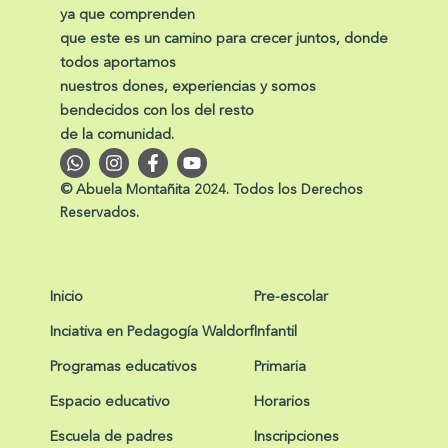
ya que comprenden
que este es un camino para crecer juntos, donde
todos aportamos
nuestros dones, experiencias y somos
bendecidos con los del resto
de la comunidad.
W
I
F
Y
h
n
a
o
a
s
c
u
© Abuela Montañita 2024. Todos los Derechos
t
t
e
t
Reservados.
s
a
b
u
a
g
o
b
p
r
o
e
p
a
k
m
-
Inicio
Pre-escolar
f
Inciativa en Pedagogía Waldorf
Infantil
Programas educativos
Primaria
Espacio educativo
Horarios
Escuela de padres
Inscripciones