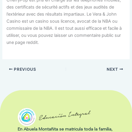
des certificats de sécurité actifs et des jeux audités de
l’extérieur avec des résultats impartiaux. Le Vera & John
Casino est un casino sous licence, avocat de la NBA ou
commissaire de la NBA. Il est tout aussi efficace et facile à
utiliser, ou vous pouvez laisser un commentaire public sur
une page reddit.
PREVIOUS
NEXT
En Abuela Montañita se matricula toda la familia,