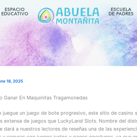
ESPACIO
ESCUELA
EDUCATIVO
DE PADRES
une 18, 2025
 Ganar En Maquinitas Tragamonedas
 juegue un juego de bote progresivo, este sitio de casino s
ás extensa de juegos que LuckyLand Slots. Nombre del dist
le dará a nuestros lectores de reseñas una de las experienci
 y seguras con juegos justos y pagos oportunos, ya que e