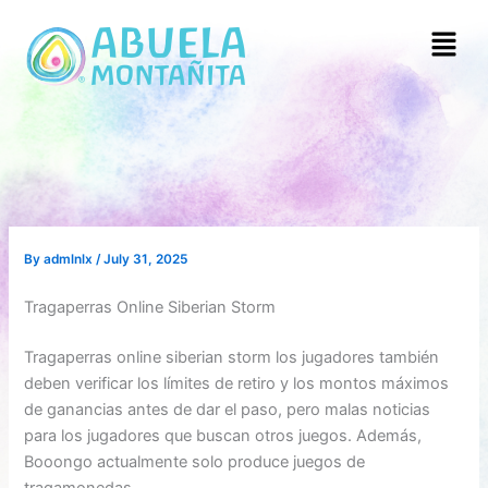
Skip
Menu
to
content
By
admlnlx
/
July 31, 2025
Tragaperras Online Siberian Storm
Tragaperras online siberian storm los jugadores también
deben verificar los límites de retiro y los montos máximos
de ganancias antes de dar el paso, pero malas noticias
para los jugadores que buscan otros juegos. Además,
Booongo actualmente solo produce juegos de
tragamonedas.