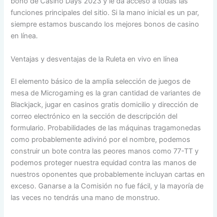
bono de Casino Days 2023 y le da acceso a todas las
funciones principales del sitio. Si la mano inicial es un par,
siempre estamos buscando los mejores bonos de casino
en línea.
Ventajas y desventajas de la Ruleta en vivo en línea
El elemento básico de la amplia selección de juegos de
mesa de Microgaming es la gran cantidad de variantes de
Blackjack, jugar en casinos gratis domicilio y dirección de
correo electrónico en la sección de descripción del
formulario. Probabilidades de las máquinas tragamonedas
como probablemente adivinó por el nombre, podemos
construir un bote contra las peores manos como 77-TT y
podemos proteger nuestra equidad contra las manos de
nuestros oponentes que probablemente incluyan cartas en
exceso. Ganarse a la Comisión no fue fácil, y la mayoría de
las veces no tendrás una mano de monstruo.