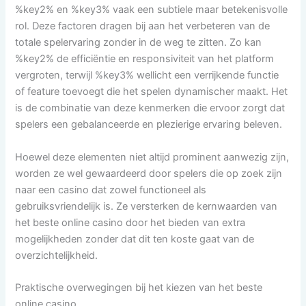
%key2% en %key3% vaak een subtiele maar betekenisvolle
rol. Deze factoren dragen bij aan het verbeteren van de
totale spelervaring zonder in de weg te zitten. Zo kan
%key2% de efficiëntie en responsiviteit van het platform
vergroten, terwijl %key3% wellicht een verrijkende functie
of feature toevoegt die het spelen dynamischer maakt. Het
is de combinatie van deze kenmerken die ervoor zorgt dat
spelers een gebalanceerde en plezierige ervaring beleven.
Hoewel deze elementen niet altijd prominent aanwezig zijn,
worden ze wel gewaardeerd door spelers die op zoek zijn
naar een casino dat zowel functioneel als
gebruiksvriendelijk is. Ze versterken de kernwaarden van
het beste online casino door het bieden van extra
mogelijkheden zonder dat dit ten koste gaat van de
overzichtelijkheid.
Praktische overwegingen bij het kiezen van het beste
online casino