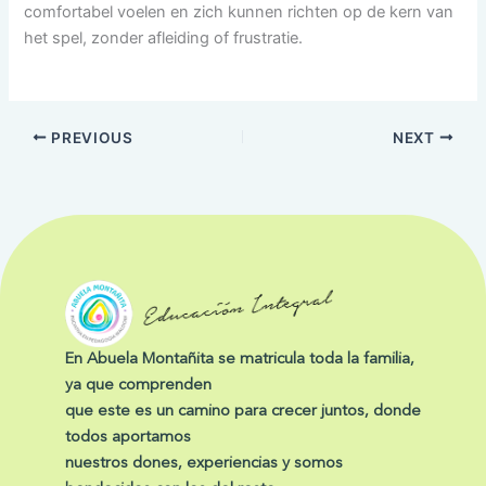
comfortabel voelen en zich kunnen richten op de kern van
het spel, zonder afleiding of frustratie.
PREVIOUS
NEXT
En Abuela Montañita se matricula toda la familia,
ya que comprenden
que este es un camino para crecer juntos, donde
todos aportamos
nuestros dones, experiencias y somos