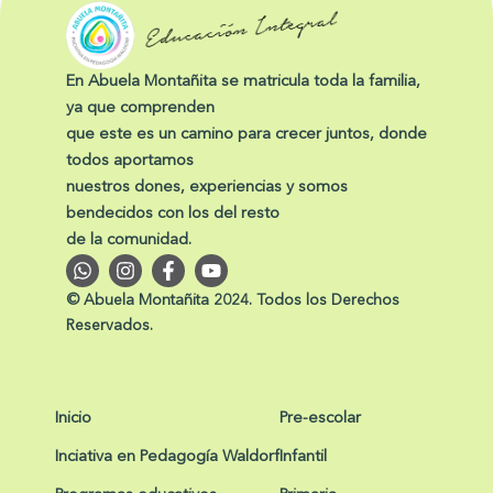
En Abuela Montañita se matricula toda la familia,
ya que comprenden
que este es un camino para crecer juntos, donde
todos aportamos
nuestros dones, experiencias y somos
bendecidos con los del resto
de la comunidad.
W
I
F
Y
h
n
a
o
a
s
c
u
© Abuela Montañita 2024. Todos los Derechos
t
t
e
t
Reservados.
s
a
b
u
a
g
o
b
p
r
o
e
p
a
k
m
-
Inicio
Pre-escolar
f
Inciativa en Pedagogía Waldorf
Infantil