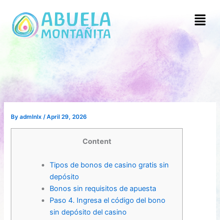
Skip
Menu
to
content
By
admlnlx
/
April 29, 2026
Content
Tipos de bonos de casino gratis sin
depósito
Bonos sin requisitos de apuesta
Paso 4. Ingresa el código del bono
sin depósito del casino