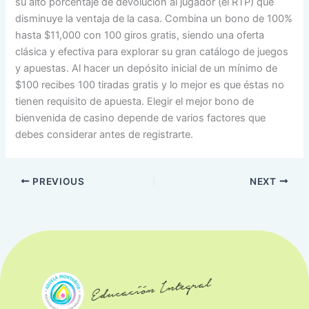
su alto porcentaje de devolución al jugador (el RTP) que
disminuye la ventaja de la casa. Combina un bono de 100%
hasta $11,000 con 100 giros gratis, siendo una oferta
clásica y efectiva para explorar su gran catálogo de juegos
y apuestas. Al hacer un depósito inicial de un mínimo de
$100 recibes 100 tiradas gratis y lo mejor es que éstas no
tienen requisito de apuesta. Elegir el mejor bono de
bienvenida de casino depende de varios factores que
debes considerar antes de registrarte.
PREVIOUS
NEXT